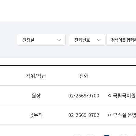
원장실
전화번호
직위/직급
전화
원장
02-2669-9700
ㅇ 국립국어원
공무직
02-2669-9702
ㅇ 부속실 운