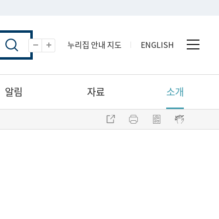
누리집 안내 지도
ENGLISH
전체 
축소
확대
알림
자료
소개
주소 복사
프린트
점자파일 내려받기
점자뷰어 보