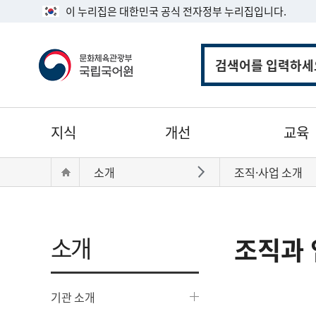
이 누리집은 대한민국 공식 전자정부 누리집입니다.
통
합
검
색
주
지식
개선
교육
메
뉴
현
Home
소개
조직·사업 소개
바로가기
재
위
치:
소개
조직과 
기관 소개