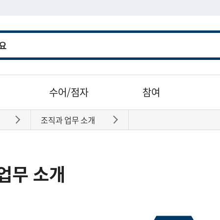
수어/점자
참여
조직과 업무 소개
바로가기
바로가기
업무 소개