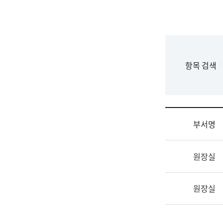
국
립
국
어
원
F
항목 검색
조
o
직
r
도
m
국
어
부서명
원
원
조
장
원장실
직
기
및
획
업
연
원장실
무
수
소
부
개
기