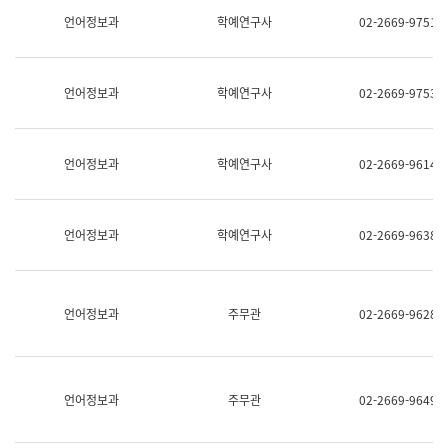
명,
교
언어정보과
학예연구사
02-2669-9751
직
육
위/
연
직
수
급,
과
언어정보과
학예연구사
02-2669-9753
전
어
화,
문
담
연
당
구
언어정보과
학예연구사
02-2669-9614
업
실
무)
어
문
연
언어정보과
학예연구사
02-2669-9638
구
과
어
문
연
언어정보과
주무관
02-2669-9628
구
과
(사
전
팀)
언어정보과
주무관
02-2669-9649
언
어
정