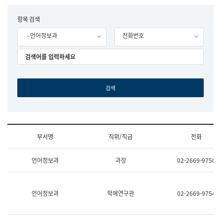
립
국
F
항목 검색
어
o
원
- 언어정보과
전화번호
r
조
m
직
도
국
어
원
원
장
기
획
연
수
부서명
직위/직급
전화
부
기
조
획
언어정보과
과장
02-2669-9750
직
운
및
영
업
과
무
공
언어정보과
학예연구관
02-2669-9754
소
공
개
언
(부
어
서
과