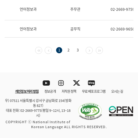
보
과
언어정보과
주무관
02-2669-9759
한
국
어
언어정보과
공무직
02-2669-9650
진
흥
과
수
첫 페이지
이전 페이지
다음 페이지
마지막 페이지
1
2
3
어
점
자
진
흥
과
Youtube
Instagram
Twitter
blog
개인정보 처리 방침
정보공개
저작권 정책
무료 배포 프로그램
오시는 길
바로 가기
문체부와 소속기관
우) 07511 서울특별시 강서구 금낭화로 154(방화
동 827)
대표 전화: 02-2669-9775(평일 9~12시, 13~18
시)
COPYRIGHT ⓒ National Institute of
Korean Language ALL RIGHTS RESERVED.