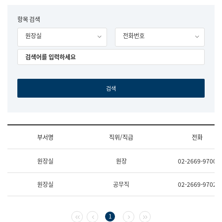
립
국
F
항목 검색
어
o
원
원장실
전화번호
r
조
m
직
도
국
어
원
원
장
기
획
연
수
부서명
직위/직급
전화
부
기
조
획
원장실
원장
02-2669-9700
직
운
및
영
업
과
원장실
공무직
02-2669-9702
무
공
소
공
개
언
(부
어
첫 페이지
이전 페이지
다음 페이지
마지막 페이지
1
서
과