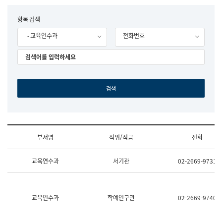
립
국
F
항목 검색
어
o
원
- 교육연수과
전화번호
r
조
m
직
도
국
어
원
원
장
기
획
연
수
부서명
직위/직급
전화
부
기
조
획
교육연수과
서기관
02-2669-9731
직
운
및
영
업
과
무
공
소
공
교육연수과
학예연구관
02-2669-9740
개
언
(부
어
서
과