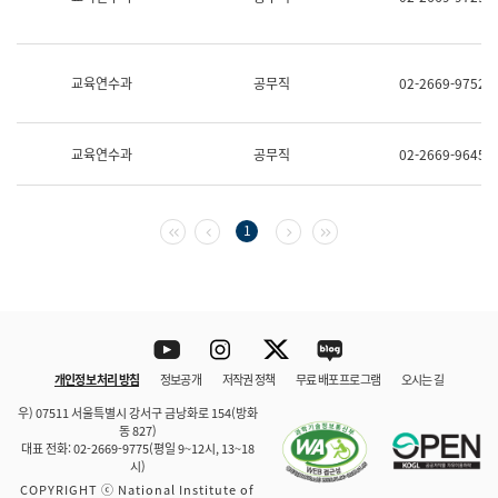
보
과
한
국
교육연수과
공무직
02-2669-9752
어
진
흥
과
교육연수과
공무직
02-2669-9645
수
어
점
자
첫 페이지
이전 페이지
다음 페이지
마지막 페이지
1
진
흥
과
Youtube
Instagram
Twitter
blog
개인정보 처리 방침
정보공개
저작권 정책
무료 배포 프로그램
오시는 길
바로 가기
문체부와 소속기관
우) 07511 서울특별시 강서구 금낭화로 154(방화
동 827)
대표 전화: 02-2669-9775(평일 9~12시, 13~18
시)
COPYRIGHT ⓒ National Institute of