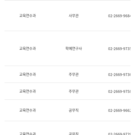
명,
교
직
육
위/
연
교육연수과
사무관
02-2669-9684
직
수
급,
과
전
어
화,
문
담
연
당
구
교육연수과
학예연구사
02-2669-9735
업
실
무)
어
문
연
구
교육연수과
주무관
02-2669-9736
과
어
문
교육연수과
주무관
02-2669-9758
연
구
과
(사
교육연수과
공무직
02-2669-9662
전
팀)
언
어
정
교육연수과
공무직
02-2669-9729