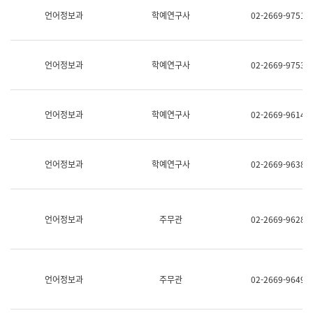
명,
교
언어정보과
학예연구사
02-2669-9751
직
육
위/
연
직
수
급,
과
언어정보과
학예연구사
02-2669-9753
전
어
화,
문
담
연
당
구
언어정보과
학예연구사
02-2669-9614
업
실
무)
어
문
연
언어정보과
학예연구사
02-2669-9638
구
과
어
문
연
언어정보과
주무관
02-2669-9628
구
과
(사
전
팀)
언어정보과
주무관
02-2669-9649
언
어
정