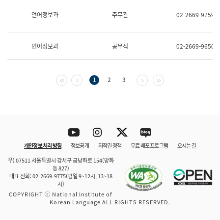
보
과
언어정보과
주무관
02-2669-9759
한
국
어
언어정보과
공무직
02-2669-9650
진
흥
과
수
첫 페이지
이전 페이지
다음 페이지
마지막 페이지
1
2
3
어
점
자
진
흥
과
Youtube
Instagram
Twitter
blog
개인정보 처리 방침
정보공개
저작권 정책
무료 배포 프로그램
오시는 길
바로 가기
문체부와 소속기관
우) 07511 서울특별시 강서구 금낭화로 154(방화
동 827)
대표 전화: 02-2669-9775(평일 9~12시, 13~18
시)
COPYRIGHT ⓒ National Institute of
Korean Language ALL RIGHTS RESERVED.