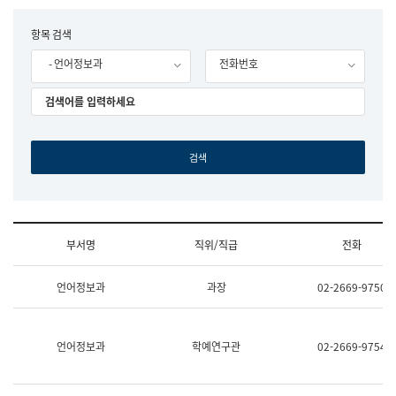
립
국
F
항목 검색
어
o
원
- 언어정보과
전화번호
r
조
m
직
도
국
어
원
원
장
기
획
연
수
부서명
직위/직급
전화
부
기
조
획
언어정보과
과장
02-2669-9750
직
운
및
영
업
과
무
공
언어정보과
학예연구관
02-2669-9754
소
공
개
언
(부
어
서
과