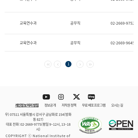
보
과
한
국
교육연수과
공무직
02-2669-9752
어
진
흥
과
교육연수과
공무직
02-2669-9645
수
어
점
자
첫 페이지
이전 페이지
다음 페이지
마지막 페이지
1
진
흥
과
Youtube
Instagram
Twitter
blog
개인정보 처리 방침
정보공개
저작권 정책
무료 배포 프로그램
오시는 길
바로 가기
문체부와 소속기관
우) 07511 서울특별시 강서구 금낭화로 154(방화
동 827)
대표 전화: 02-2669-9775(평일 9~12시, 13~18
시)
COPYRIGHT ⓒ National Institute of