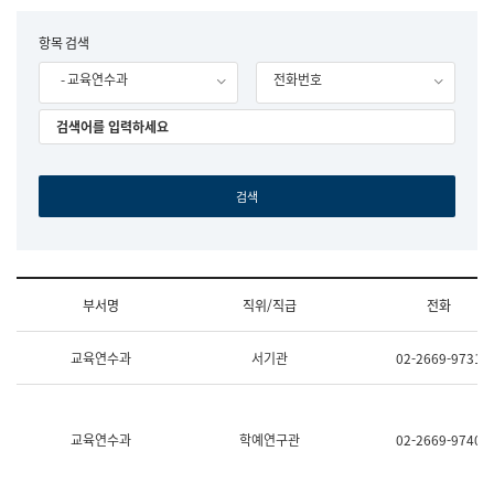
립
국
F
항목 검색
어
o
원
- 교육연수과
전화번호
r
조
m
직
도
국
어
원
원
장
기
획
연
수
부서명
직위/직급
전화
부
기
조
획
교육연수과
서기관
02-2669-9731
직
운
및
영
업
과
무
공
소
공
교육연수과
학예연구관
02-2669-9740
개
언
(부
어
서
과