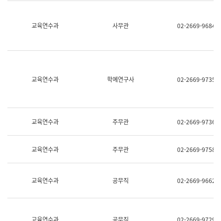
명,
교
직
육
위/
연
교육연수과
사무관
02-2669-9684
직
수
급,
과
전
어
화,
문
담
연
당
구
교육연수과
학예연구사
02-2669-9735
업
실
무)
어
문
연
구
교육연수과
주무관
02-2669-9736
과
어
문
교육연수과
주무관
02-2669-9758
연
구
과
(사
교육연수과
공무직
02-2669-9662
전
팀)
언
어
정
교육연수과
공무직
02-2669-9729