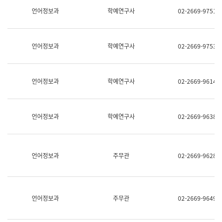
명,
교
언어정보과
학예연구사
02-2669-9751
직
육
위/
연
직
수
급,
과
언어정보과
학예연구사
02-2669-9753
전
어
화,
문
담
연
당
구
언어정보과
학예연구사
02-2669-9614
업
실
무)
어
문
연
언어정보과
학예연구사
02-2669-9638
구
과
어
문
연
언어정보과
주무관
02-2669-9628
구
과
(사
전
팀)
언어정보과
주무관
02-2669-9649
언
어
정