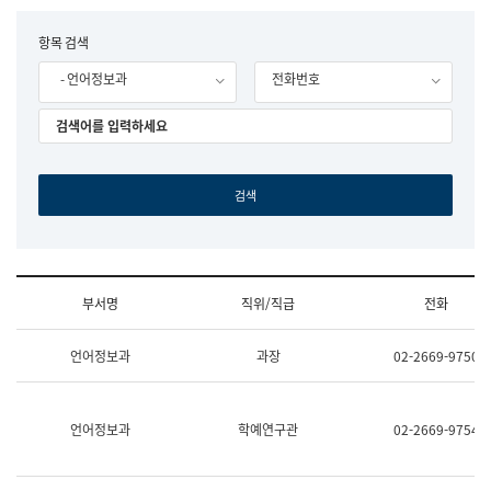
립
국
F
항목 검색
어
o
원
- 언어정보과
전화번호
r
조
m
직
도
국
어
원
원
장
기
획
연
수
부서명
직위/직급
전화
부
기
조
획
언어정보과
과장
02-2669-9750
직
운
및
영
업
과
무
공
언어정보과
학예연구관
02-2669-9754
소
공
개
언
(부
어
서
과