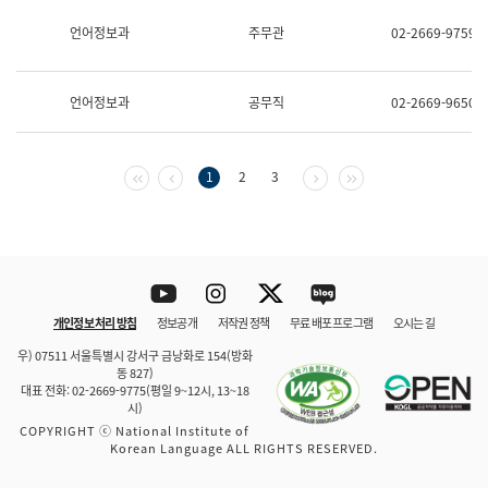
보
과
언어정보과
주무관
02-2669-9759
한
국
어
언어정보과
공무직
02-2669-9650
진
흥
과
수
첫 페이지
이전 페이지
다음 페이지
마지막 페이지
1
2
3
어
점
자
진
흥
과
Youtube
Instagram
Twitter
blog
개인정보 처리 방침
정보공개
저작권 정책
무료 배포 프로그램
오시는 길
바로 가기
문체부와 소속기관
우) 07511 서울특별시 강서구 금낭화로 154(방화
동 827)
대표 전화: 02-2669-9775(평일 9~12시, 13~18
시)
COPYRIGHT ⓒ National Institute of
Korean Language ALL RIGHTS RESERVED.