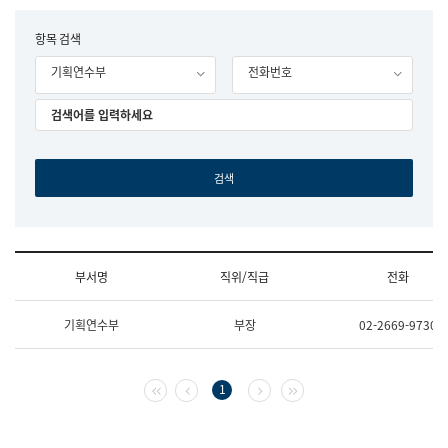
립
국
F
항목 검색
어
o
원
기획연수부
전화번호
r
조
m
직
도
국
어
원
원
장
기
획
연
수
부서명
직위/직급
전화
부
기
조
획
기획연수부
부장
02-2669-9730
직
운
및
영
업
과
무
공
첫 페이지
이전 페이지
다음 페이지
마지막 페이지
1
소
공
개
언
(부
어
서
과