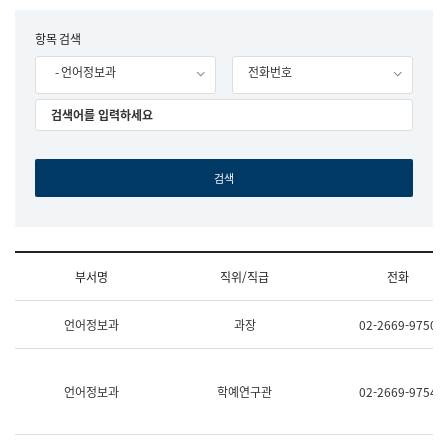
립
국
F
항목 검색
어
o
원
- 언어정보과
전화번호
r
조
m
직
도
국
어
원
원
장
기
획
연
수
부서명
직위/직급
전화
부
기
조
획
언어정보과
과장
02-2669-9750
직
운
및
영
업
과
무
공
언어정보과
학예연구관
02-2669-9754
소
공
개
언
(부
어
서
과