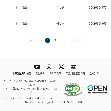
보
과
언어정보과
주무관
02-2669-9759
한
국
어
언어정보과
공무직
02-2669-9650
진
흥
과
수
첫 페이지
이전 페이지
다음 페이지
마지막 페이지
1
2
3
어
점
자
진
흥
과
Youtube
Instagram
Twitter
blog
개인정보 처리 방침
정보공개
저작권 정책
무료 배포 프로그램
오시는 길
바로 가기
문체부와 소속기관
우) 07511 서울특별시 강서구 금낭화로 154(방화
동 827)
대표 전화: 02-2669-9775(평일 9~12시, 13~18
시)
COPYRIGHT ⓒ National Institute of
Korean Language ALL RIGHTS RESERVED.