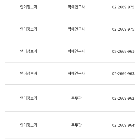
명,
교
언어정보과
학예연구사
02-2669-9751
직
육
위/
연
직
수
급,
과
언어정보과
학예연구사
02-2669-9753
전
어
화,
문
담
연
당
구
언어정보과
학예연구사
02-2669-9614
업
실
무)
어
문
연
언어정보과
학예연구사
02-2669-9638
구
과
어
문
연
언어정보과
주무관
02-2669-9628
구
과
(사
전
팀)
언어정보과
주무관
02-2669-9649
언
어
정