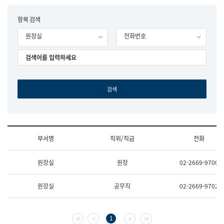
립
국
F
항목 검색
어
o
원
원장실
전화번호
r
조
m
직
도
국
어
원
원
장
기
획
연
수
부서명
직위/직급
전화
부
기
조
획
원장실
원장
02-2669-9700
직
운
및
영
업
과
원장실
공무직
02-2669-9702
무
공
소
공
개
언
(부
어
첫 페이지
이전 페이지
다음 페이지
마지막 페이지
1
서
과