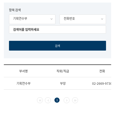
립
국
F
항목 검색
어
o
원
기획연수부
전화번호
r
조
m
직
도
국
어
원
원
장
기
획
연
수
부서명
직위/직급
전화
부
기
조
획
기획연수부
부장
02-2669-9730
직
운
및
영
업
과
무
공
첫 페이지
이전 페이지
다음 페이지
마지막 페이지
1
소
공
개
언
(부
어
서
과