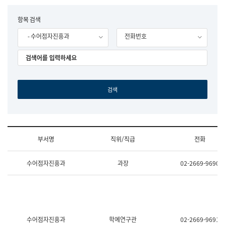
립
국
F
항목 검색
어
o
원
- 수어점자진흥과
전화번호
r
조
m
직
도
국
어
원
원
장
기
획
연
수
부서명
직위/직급
전화
부
기
조
획
수어점자진흥과
과장
02-2669-9690
직
운
및
영
업
과
무
공
소
공
개
언
(부
어
수어점자진흥과
학예연구관
02-2669-9691
서
과