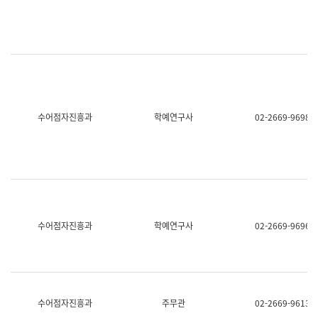
명,
교
직
육
위/
연
직
수
급,
과
전
어
화,
문
담
연
당
구
수어점자진흥과
학예연구사
02-2669-9698
업
실
무)
어
문
연
구
과
어
문
연
수어점자진흥과
학예연구사
02-2669-9696
구
과
(사
전
팀)
언
어
수어점자진흥과
주무관
02-2669-9613
정