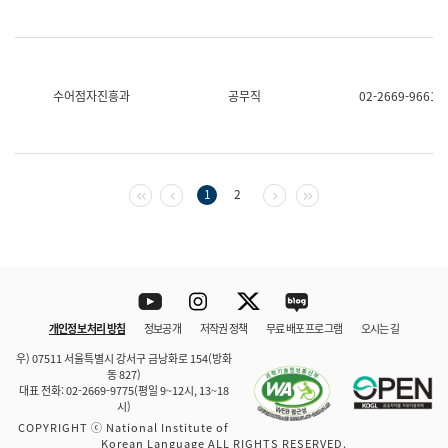
수어점자진흥과
공무직
02-2669-9661
첫 페이지
이전 페이지
다음 페이지
마지막 페이지
1
2
Youtube
Instagram
Twitter
blog
개인정보 처리 방침
정보공개
저작권 정책
무료 배포 프로그램
오시는 길
바로 가기
문체부와 소속기관
우) 07511 서울특별시 강서구 금낭화로 154(방화
동 827)
대표 전화: 02-2669-9775(평일 9~12시, 13~18
시)
COPYRIGHT ⓒ National Institute of
Korean Language ALL RIGHTS RESERVED.