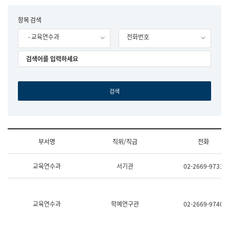
립
국
F
항목 검색
어
o
원
- 교육연수과
전화번호
r
조
m
직
도
국
어
원
원
장
기
획
연
수
부서명
직위/직급
전화
부
기
조
획
교육연수과
서기관
02-2669-9731
직
운
및
영
업
과
무
공
소
공
교육연수과
학예연구관
02-2669-9740
개
언
(부
어
서
과