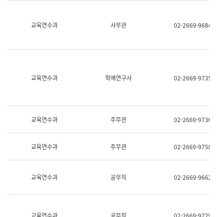
명,
교
직
육
위/
연
교육연수과
사무관
02-2669-9684
직
수
급,
과
전
어
화,
문
담
연
당
구
교육연수과
학예연구사
02-2669-9735
업
실
무)
어
문
연
구
교육연수과
주무관
02-2669-9736
과
어
문
교육연수과
주무관
02-2669-9758
연
구
과
(사
교육연수과
공무직
02-2669-9662
전
팀)
언
어
정
교육연수과
공무직
02-2669-9729