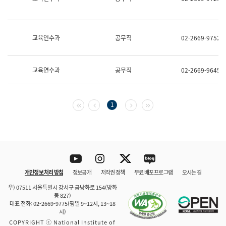
보
과
한
국
교육연수과
공무직
02-2669-9752
어
진
흥
과
교육연수과
공무직
02-2669-9645
수
어
점
자
첫 페이지
이전 페이지
다음 페이지
마지막 페이지
1
진
흥
과
Youtube
Instagram
Twitter
blog
개인정보 처리 방침
정보공개
저작권 정책
무료 배포 프로그램
오시는 길
바로 가기
문체부와 소속기관
우) 07511 서울특별시 강서구 금낭화로 154(방화
동 827)
대표 전화: 02-2669-9775(평일 9~12시, 13~18
시)
COPYRIGHT ⓒ National Institute of