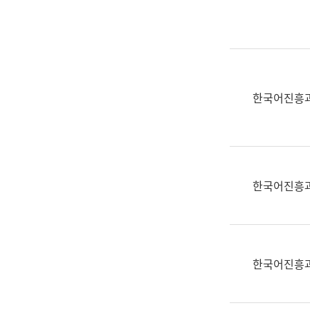
실
어
문
연
구
과
한국어진흥
어
문
연
구
과
한국어진흥
(사
전
팀)
언
어
한국어진흥
정
보
과