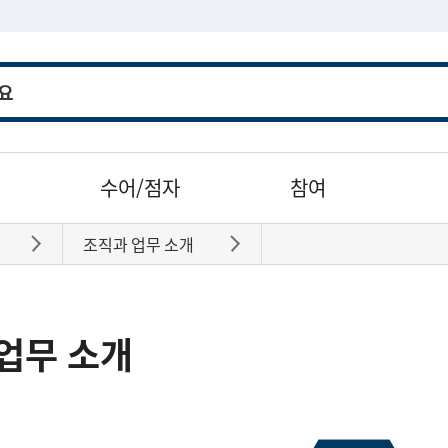
수어/점자
참여
조직과 업무 소개
바로가기
바로가기
업무 소개