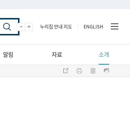
누리집 안내 지도
ENGLISH
전체 
축소
확대
알림
자료
소개
주소 복사
프린트
점자파일 내려받기
점자뷰어 보