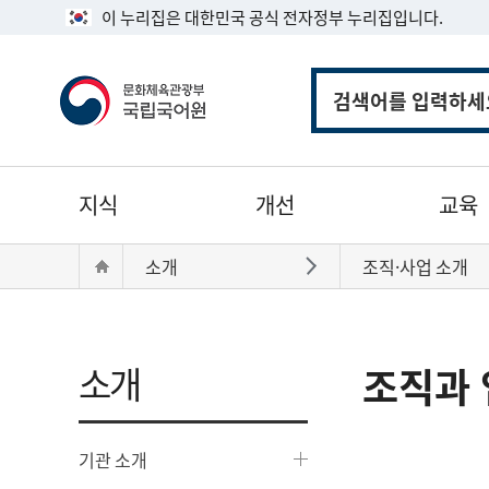
이 누리집은 대한민국 공식 전자정부 누리집입니다.
통
합
검
색
주
지식
개선
교육
메
뉴
현
Home
소개
조직·사업 소개
바로가기
재
위
치:
소개
조직과 
기관 소개