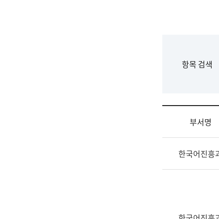
국
립
국
어
원
F
항목 검색
조
o
직
r
도
m
국
어
부서명
원
원
조
장
한국어진흥
직
기
및
획
업
연
무
수
소
부
개
기
한국어진흥