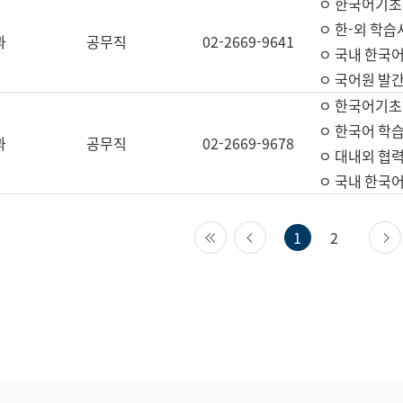
ㅇ 한국어기초
ㅇ 한-외 학습
과
공무직
02-2669-9641
ㅇ 국내 한국
ㅇ 국어원 발간
ㅇ 한국어기초
ㅇ 한국어 학
과
공무직
02-2669-9678
ㅇ 대내외 협력
ㅇ 국내 한국
첫 페이지
이전 페이지
1
2