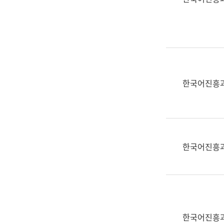
(부
획
서
운
명,
영
직
과
위/
공
직
공
급,
언
한국어진흥
전
어
화,
과
담
교
당
육
업
연
한국어진흥
무)
수
과
어
문
연
구
한국어진흥