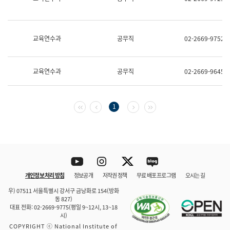
보
과
한
국
교육연수과
공무직
02-2669-9752
어
진
흥
과
교육연수과
공무직
02-2669-9645
수
어
점
자
첫 페이지
이전 페이지
다음 페이지
마지막 페이지
1
진
흥
과
Youtube
Instagram
Twitter
blog
개인정보 처리 방침
정보공개
저작권 정책
무료 배포 프로그램
오시는 길
바로 가기
문체부와 소속기관
우) 07511 서울특별시 강서구 금낭화로 154(방화
동 827)
대표 전화: 02-2669-9775(평일 9~12시, 13~18
시)
COPYRIGHT ⓒ National Institute of