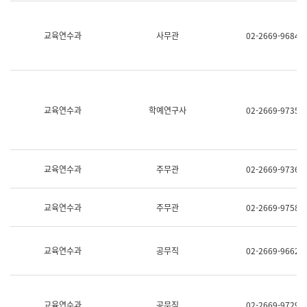
명,
교
직
육
위/
연
교육연수과
사무관
02-2669-9684
직
수
급,
과
전
어
화,
문
담
연
당
구
교육연수과
학예연구사
02-2669-9735
업
실
무)
어
문
연
구
교육연수과
주무관
02-2669-9736
과
어
문
교육연수과
주무관
02-2669-9758
연
구
과
(사
교육연수과
공무직
02-2669-9662
전
팀)
언
어
정
교육연수과
공무직
02-2669-9729