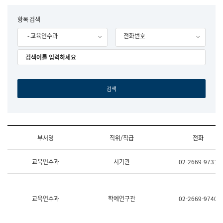
립
국
F
항목 검색
어
o
원
- 교육연수과
전화번호
r
조
m
직
도
국
어
원
원
장
기
획
연
수
부서명
직위/직급
전화
부
기
조
획
교육연수과
서기관
02-2669-9731
직
운
및
영
업
과
무
공
소
공
교육연수과
학예연구관
02-2669-9740
개
언
(부
어
서
과