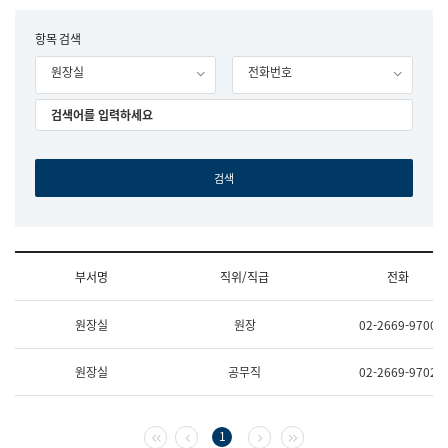
립
국
F
항목 검색
어
o
원
원장실
전화번호
r
조
m
직
도
국
어
원
원
장
기
획
연
수
부서명
직위/직급
전화
부
기
조
획
원장실
원장
02-2669-9700
직
운
및
영
업
과
원장실
공무직
02-2669-9702
무
공
소
공
개
언
(부
어
첫 페이지
이전 페이지
다음 페이지
마지막 페이지
1
서
과