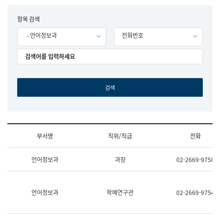
립
국
F
항목 검색
어
o
원
- 언어정보과
전화번호
r
조
m
직
도
국
어
원
원
장
기
획
연
수
부서명
직위/직급
전화
부
기
조
획
언어정보과
과장
02-2669-9750
직
운
및
영
업
과
무
공
언어정보과
학예연구관
02-2669-9754
소
공
개
언
(부
어
서
과