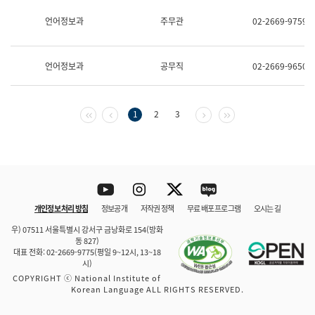
보
과
언어정보과
주무관
02-2669-9759
한
국
어
언어정보과
공무직
02-2669-9650
진
흥
과
수
첫 페이지
이전 페이지
다음 페이지
마지막 페이지
1
2
3
어
점
자
진
흥
과
Youtube
Instagram
Twitter
blog
개인정보 처리 방침
정보공개
저작권 정책
무료 배포 프로그램
오시는 길
바로 가기
문체부와 소속기관
우) 07511 서울특별시 강서구 금낭화로 154(방화
동 827)
대표 전화: 02-2669-9775(평일 9~12시, 13~18
시)
COPYRIGHT ⓒ National Institute of
Korean Language ALL RIGHTS RESERVED.