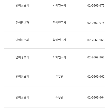
명,
교
언어정보과
학예연구사
02-2669-9751
직
육
위/
연
직
수
급,
과
언어정보과
학예연구사
02-2669-9753
전
어
화,
문
담
연
당
구
언어정보과
학예연구사
02-2669-9614
업
실
무)
어
문
연
언어정보과
학예연구사
02-2669-9638
구
과
어
문
연
언어정보과
주무관
02-2669-9628
구
과
(사
전
팀)
언어정보과
주무관
02-2669-9649
언
어
정