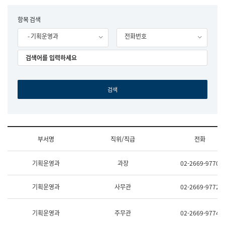
립
국
F
항목 검색
어
o
원
- 기획운영과
전화번호
r
조
m
직
도
국
어
원
원
장
기
획
연
수
부서명
직위/직급
전화
부
기
조
획
기획운영과
과장
02-2669-9770
직
운
및
영
업
과
기획운영과
사무관
02-2669-9772
무
공
소
공
개
언
기획운영과
주무관
02-2669-9774
(부
어
서
과