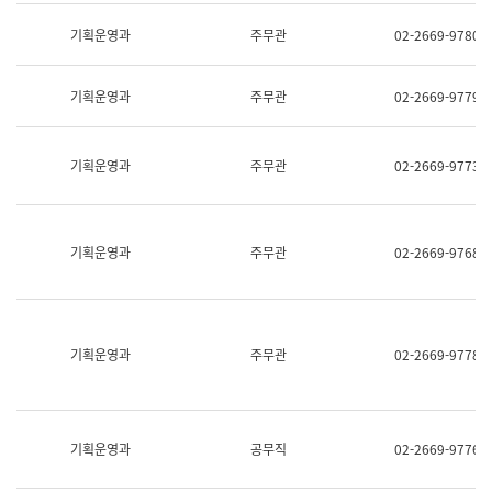
명,
교
직
기획운영과
주무관
02-2669-9780
육
위/
연
직
수
급,
과
기획운영과
주무관
02-2669-9779
전
어
화,
문
담
연
당
기획운영과
주무관
02-2669-9773
구
업
실
무)
어
문
연
기획운영과
주무관
02-2669-9768
구
과
어
문
연
구
기획운영과
주무관
02-2669-9778
과
(사
전
팀)
언
기획운영과
공무직
02-2669-9776
어
정