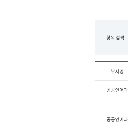
국
립
국
어
원
F
항목 검색
조
o
직
r
도
m
국
어
부서명
원
원
조
장
공공언어과
직
기
및
획
업
연
무
수
소
공공언어과
부
개
기