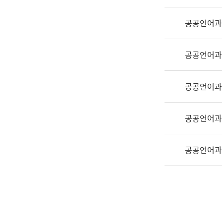
실
어
공공언어과
문
연
구
공공언어과
과
어
문
공공언어과
연
구
공공언어과
과
(사
전
공공언어과
팀)
언
어
정
보
과