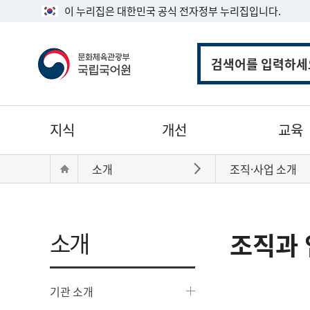
이 누리집은 대한민국 공식 전자정부 누리집입니다.
통
합
검
색
주
지식
개선
교육
메
뉴
현
Home
소개
조직·사업 소개
바로가기
재
위
치:
소개
조직과 
기관 소개