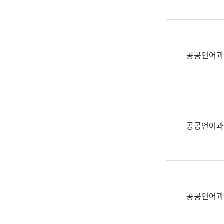
(부
획
서
운
명,
영
직
과
위/
공공언어과
공
직
공
급,
언
전
어
화,
과
담
교
공공언어과
당
육
업
연
무)
수
과
어
문
공공언어과
연
구