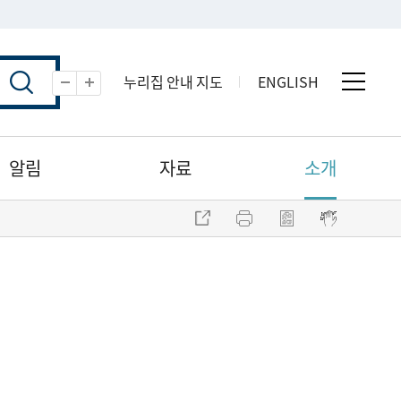
누리집 안내 지도
ENGLISH
전체 
축소
확대
알림
자료
소개
주소 복사
프린트
점자파일 내려받기
점자뷰어 보