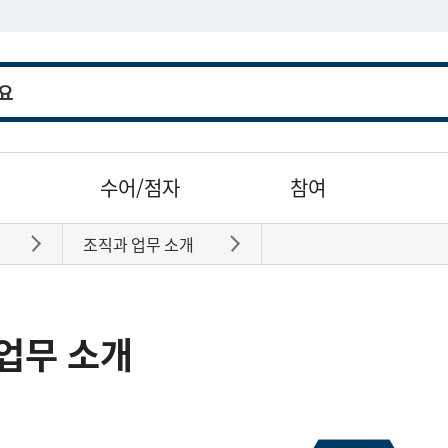
수어/점자
참여
조직과 업무 소개
바로가기
바로가기
업무 소개