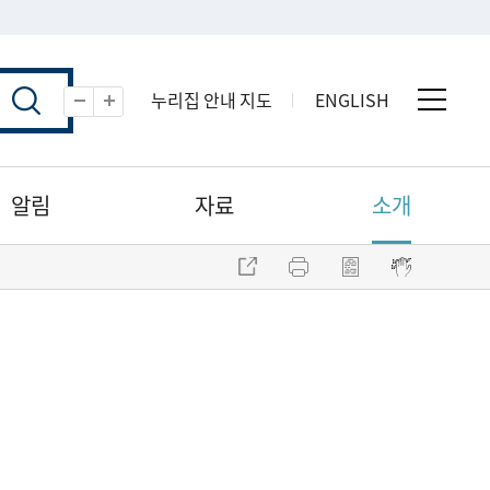
누리집 안내 지도
ENGLISH
전체 
축소
확대
알림
자료
소개
주소 복사
프린트
점자파일 내려받기
점자뷰어 보