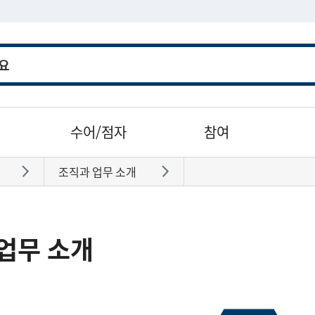
수어/점자
참여
조직과 업무 소개
바로가기
바로가기
업무 소개