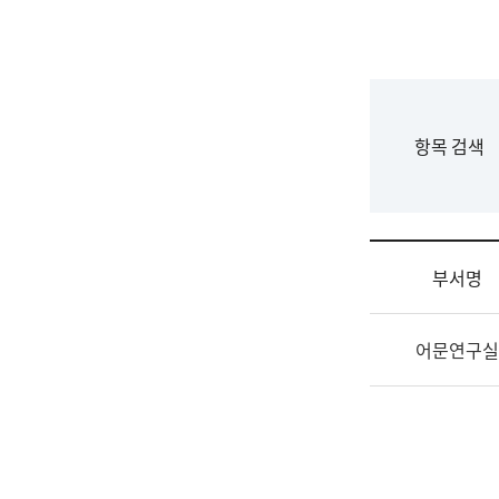
국
립
국
어
원
F
항목 검색
조
o
직
r
도
m
국
어
부서명
원
원
조
장
어문연구실
직
기
및
획
업
연
무
수
소
부
개
기