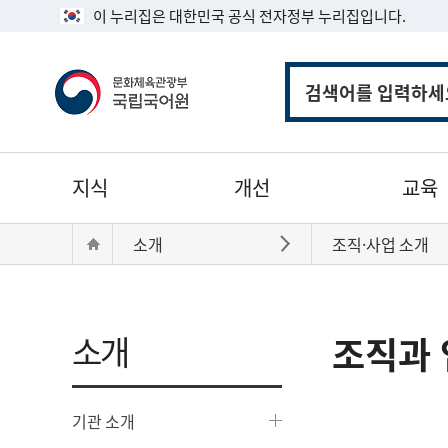
이 누리집은 대한민국 공식 전자정부 누리집입니다.
통
합
검
색
주
지식
개선
교육
메
뉴
현
Home
소개
조직·사업 소개
바로가기
재
위
치:
소개
조직과 
기관 소개