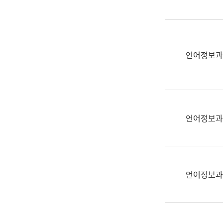
(부
획
서
운
명,
영
직
과
위/
언어정보과
공
직
공
급,
언
전
어
화,
과
담
교
언어정보과
당
육
업
연
무)
수
과
언어정보과
어
문
연
구