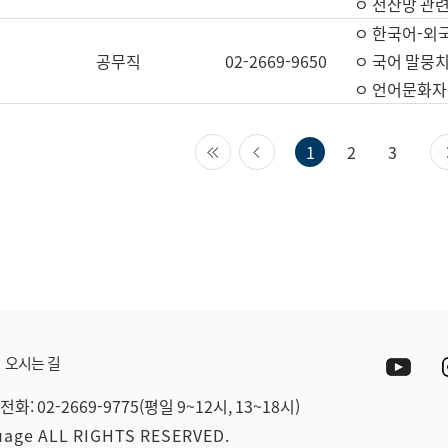
ㅇ 전산망 관련
ㅇ 한국어-외
공무직
02-2669-9650
ㅇ 국어 말뭉치
ㅇ 언어문화자원
첫 페이지
이전 페이지
1
2
3
Yout
오시는 길
전화: 02-2669-9775(평일 9~12시, 13~18시)
guage ALL RIGHTS RESERVED.