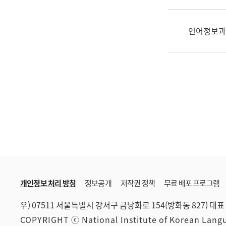
한
국
어
언어정보과
진
흥
과
수
어
점
자
진
흥
과
개인정보 처리 방침
정보공개
저작권 정책
무료 배포 프로그램
우) 07511 서울특별시 강서구 금낭화로 154(방화동 827)
대표 
COPYRIGHT ⓒ National Institute of Korean Lan