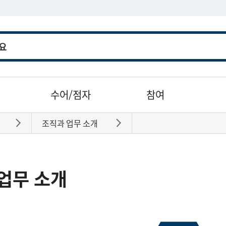
수어/점자
참여
조직과 업무 소개
바로가기
바로가기
업무 소개