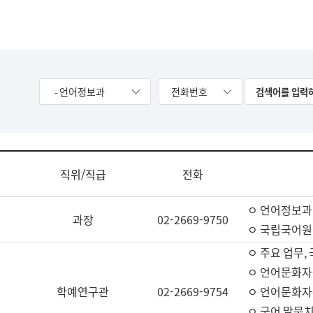
- 언어정보과
전화번호
직위/직급
전화
ㅇ 언어정보과
과장
02-2669-9750
ㅇ 국립국어원
ㅇ 주요 업무,
ㅇ 언어문화자
학예연구관
02-2669-9754
ㅇ 언어문화자
ㅇ 국어 말뭉치