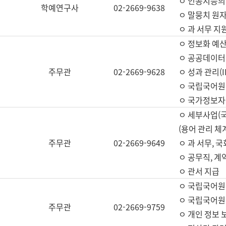
ㅇ 인공지능의
학예연구사
02-2669-9638
ㅇ 말뭉치 원자
ㅇ 과 서무 지
ㅇ 정보화 예산
ㅇ 공공데이터 
주무관
02-2669-9628
ㅇ 성과 관리(
ㅇ 국립국어원
ㅇ 국가정보자
ㅇ 세부사업(
(용어 관리 체
주무관
02-2669-9649
ㅇ 과 서무, 
ㅇ 공무직, 계
ㅇ 관서 지급
ㅇ 국립국어원
ㅇ 국립국어원
주무관
02-2669-9759
ㅇ 개인 정보 