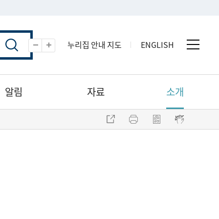
누리집 안내 지도
ENGLISH
전체 
축소
확대
알림
자료
소개
주소 복사
프린트
점자파일 내려받기
점자뷰어 보