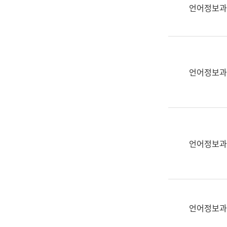
실
언어정보과
어
문
연
구
과
언어정보과
어
문
연
구
과
(사
언어정보과
전
팀)
언
어
정
언어정보과
보
과