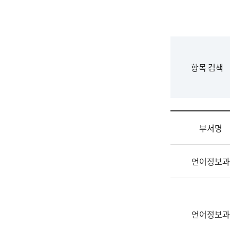
국
립
국
어
원
F
항목 검색
조
o
직
r
도
m
국
어
부서명
원
원
조
장
언어정보과
직
기
및
획
업
연
무
수
소
언어정보과
부
개
기