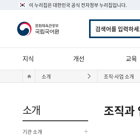
이 누리집은 대한민국 공식 전자정부 누리집입니다.
통
합
검
색
주
지식
개선
교육
메
뉴
현
Home
소개
조직·사업 소개
바로가기
재
위
치:
소개
조직과 
기관 소개