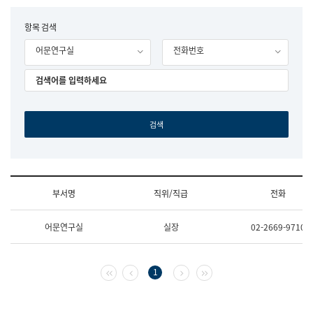
립
국
F
항목 검색
어
o
원
어문연구실
전화번호
r
조
m
직
도
국
어
원
원
장
기
획
연
수
부서명
직위/직급
전화
부
기
조
획
어문연구실
실장
02-2669-9710
직
운
및
영
업
과
무
공
첫 페이지
이전 페이지
다음 페이지
마지막 페이지
1
소
공
개
언
(부
어
서
과