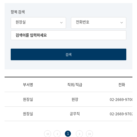
립
국
F
항목 검색
어
o
원
원장실
전화번호
r
조
m
직
도
국
어
원
원
장
기
획
연
수
부서명
직위/직급
전화
부
기
조
획
원장실
원장
02-2669-9700
직
운
및
영
업
과
원장실
공무직
02-2669-9702
무
공
소
공
개
언
(부
어
첫 페이지
이전 페이지
다음 페이지
마지막 페이지
1
서
과