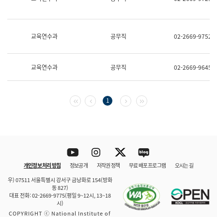
보
과
한
국
교육연수과
공무직
02-2669-9752
어
진
흥
과
교육연수과
공무직
02-2669-9645
수
어
점
자
첫 페이지
이전 페이지
다음 페이지
마지막 페이지
1
진
흥
과
Youtube
Instagram
Twitter
blog
개인정보 처리 방침
정보공개
저작권 정책
무료 배포 프로그램
오시는 길
바로 가기
문체부와 소속기관
우) 07511 서울특별시 강서구 금낭화로 154(방화
동 827)
대표 전화: 02-2669-9775(평일 9~12시, 13~18
시)
COPYRIGHT ⓒ National Institute of