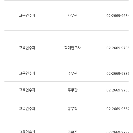
명,
교
직
육
위/
연
교육연수과
사무관
02-2669-9684
직
수
급,
과
전
어
화,
문
담
연
당
구
교육연수과
학예연구사
02-2669-9735
업
실
무)
어
문
연
구
교육연수과
주무관
02-2669-9736
과
어
문
교육연수과
주무관
02-2669-9758
연
구
과
(사
교육연수과
공무직
02-2669-9662
전
팀)
언
어
정
교육연수과
공무직
02-2669-9729