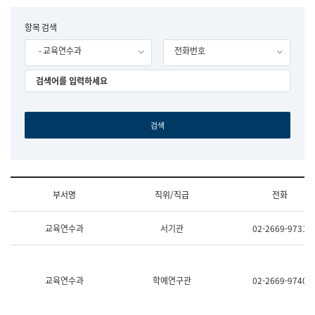
립
국
F
항목 검색
어
o
원
- 교육연수과
전화번호
r
조
m
직
도
국
어
원
원
장
기
획
연
수
부서명
직위/직급
전화
부
기
조
획
교육연수과
서기관
02-2669-9731
직
운
및
영
업
과
무
공
소
공
교육연수과
학예연구관
02-2669-9740
개
언
(부
어
서
과