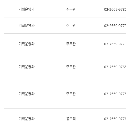
명,
교
직
기획운영과
주무관
02-2669-9780
육
위/
연
직
수
급,
과
기획운영과
주무관
02-2669-9779
전
어
화,
문
담
연
당
기획운영과
주무관
02-2669-9773
구
업
실
무)
어
문
연
기획운영과
주무관
02-2669-9768
구
과
어
문
연
구
기획운영과
주무관
02-2669-9778
과
(사
전
팀)
언
기획운영과
공무직
02-2669-9776
어
정