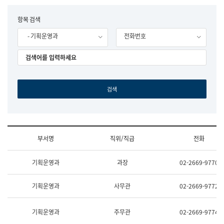
립
국
F
항목 검색
어
o
원
- 기획운영과
전화번호
r
조
m
직
도
국
어
원
원
장
기
획
연
수
부서명
직위/직급
전화
부
기
조
획
기획운영과
과장
02-2669-9770
직
운
및
영
업
과
기획운영과
사무관
02-2669-9772
무
공
소
공
개
언
기획운영과
주무관
02-2669-9774
(부
어
서
과