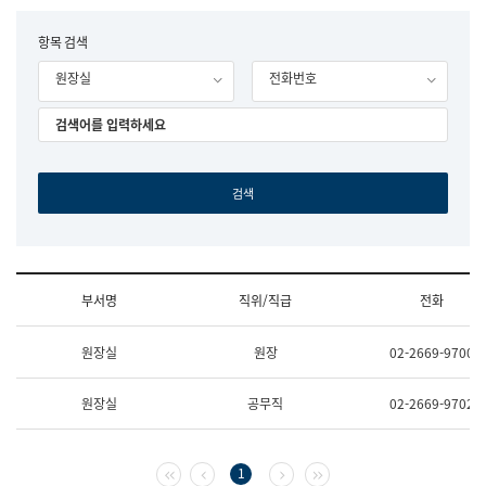
립
국
F
항목 검색
어
o
원
원장실
전화번호
r
조
m
직
도
국
어
원
원
장
기
획
연
수
부서명
직위/직급
전화
부
기
조
획
원장실
원장
02-2669-9700
직
운
및
영
업
과
원장실
공무직
02-2669-9702
무
공
소
공
개
언
(부
어
첫 페이지
이전 페이지
다음 페이지
마지막 페이지
1
서
과