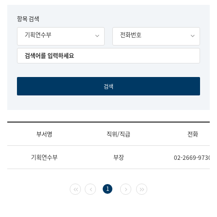
립
국
F
항목 검색
어
o
원
기획연수부
전화번호
r
조
m
직
도
국
어
원
원
장
기
획
연
수
부서명
직위/직급
전화
부
기
조
획
기획연수부
부장
02-2669-9730
직
운
및
영
업
과
무
공
첫 페이지
이전 페이지
다음 페이지
마지막 페이지
1
소
공
개
언
(부
어
서
과