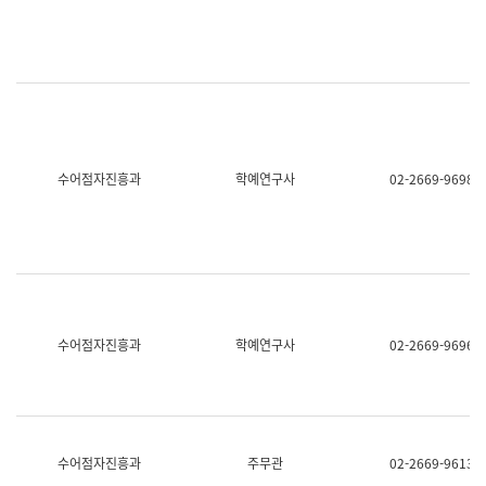
명,
교
직
육
위/
연
직
수
급,
과
전
어
화,
문
담
연
당
구
수어점자진흥과
학예연구사
02-2669-9698
업
실
무)
어
문
연
구
과
어
문
연
수어점자진흥과
학예연구사
02-2669-9696
구
과
(사
전
팀)
언
어
수어점자진흥과
주무관
02-2669-9613
정