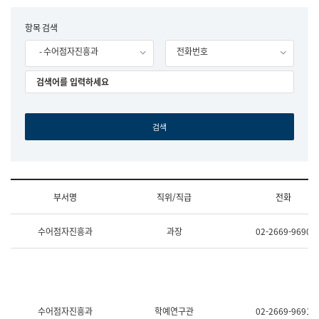
립
국
F
항목 검색
어
o
원
- 수어점자진흥과
전화번호
r
조
m
직
도
국
어
원
원
장
기
획
연
수
부서명
직위/직급
전화
부
기
조
획
수어점자진흥과
과장
02-2669-9690
직
운
및
영
업
과
무
공
소
공
개
언
(부
어
수어점자진흥과
학예연구관
02-2669-9691
서
과