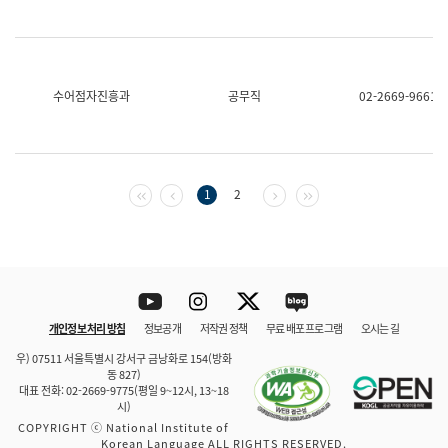
수어점자진흥과
공무직
02-2669-9661
첫 페이지
이전 페이지
다음 페이지
마지막 페이지
1
2
Youtube
Instagram
Twitter
blog
개인정보 처리 방침
정보공개
저작권 정책
무료 배포 프로그램
오시는 길
바로 가기
문체부와 소속기관
우) 07511 서울특별시 강서구 금낭화로 154(방화
동 827)
대표 전화: 02-2669-9775(평일 9~12시, 13~18
시)
COPYRIGHT ⓒ National Institute of
Korean Language ALL RIGHTS RESERVED.