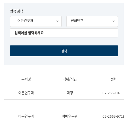
립
국
F
항목 검색
어
o
원
- 어문연구과
전화번호
r
조
m
직
도
국
어
원
원
장
기
획
연
수
부서명
직위/직급
전화
부
기
조
획
어문연구과
과장
02-2669-9711
직
운
및
영
업
과
무
공
소
공
어문연구과
학예연구관
02-2669-9718
개
언
(부
어
서
과