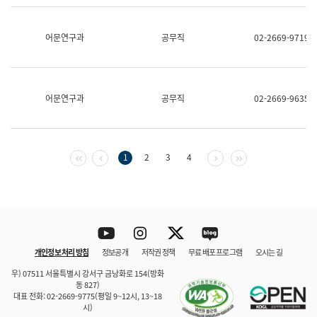
보
과
한
어문연구과
공무직
02-2669-9719
국
어
진
흥
과
어문연구과
공무직
02-2669-9635
수
어
점
자
진
첫 페이지
이전 페이지
다음 페이지
마지막 페이지
1
2
3
4
흥
과
Youtube
Instagram
Twitter
blog
개인정보 처리 방침
정보공개
저작권 정책
무료 배포 프로그램
오시는 길
바로 가기
문체부와 소속기관
우) 07511 서울특별시 강서구 금낭화로 154(방화
동 827)
대표 전화: 02-2669-9775(평일 9~12시, 13~18
시)