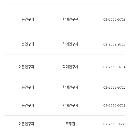
명,
교
직
육
위/
연
직
어문연구과
학예연구관
02-2669-9713
수
급,
과
전
어
화,
문
담
연
당
구
어문연구과
학예연구사
02-2669-9717
업
실
무)
어
문
연
어문연구과
학예연구사
02-2669-9714
구
과
어
문
어문연구과
학예연구사
02-2669-9712
연
구
과
(사
어문연구과
학예연구사
02-2669-9716
전
팀)
언
어
어문연구과
주무관
02-2669-9630
정