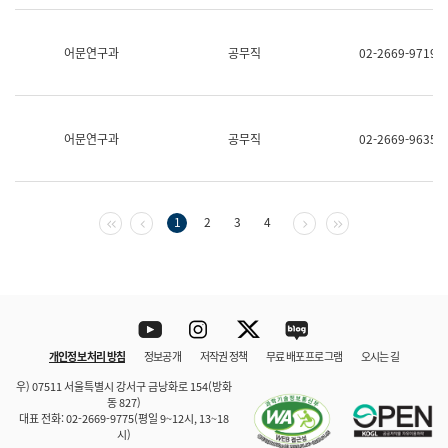
보
과
한
어문연구과
공무직
02-2669-9719
국
어
진
흥
과
어문연구과
공무직
02-2669-9635
수
어
점
자
진
첫 페이지
이전 페이지
다음 페이지
마지막 페이지
1
2
3
4
흥
과
Youtube
Instagram
Twitter
blog
개인정보 처리 방침
정보공개
저작권 정책
무료 배포 프로그램
오시는 길
바로 가기
문체부와 소속기관
우) 07511 서울특별시 강서구 금낭화로 154(방화
동 827)
대표 전화: 02-2669-9775(평일 9~12시, 13~18
시)