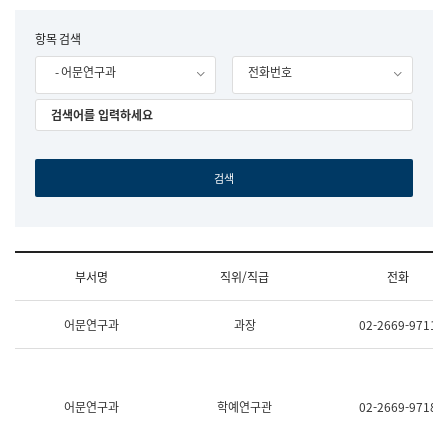
립
국
F
항목 검색
어
o
원
- 어문연구과
전화번호
r
조
m
직
도
국
어
원
원
장
기
획
연
수
부서명
직위/직급
전화
부
기
조
획
어문연구과
과장
02-2669-9711
직
운
및
영
업
과
무
공
소
공
어문연구과
학예연구관
02-2669-9718
개
언
(부
어
서
과