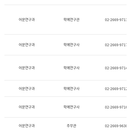
명,
교
직
육
위/
연
직
어문연구과
학예연구관
02-2669-9713
수
급,
과
전
어
화,
문
담
연
당
구
어문연구과
학예연구사
02-2669-9717
업
실
무)
어
문
연
어문연구과
학예연구사
02-2669-9714
구
과
어
문
어문연구과
학예연구사
02-2669-9712
연
구
과
(사
어문연구과
학예연구사
02-2669-9716
전
팀)
언
어
어문연구과
주무관
02-2669-9630
정