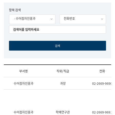
립
국
F
항목 검색
어
o
원
- 수어점자진흥과
전화번호
r
조
m
직
도
국
어
원
원
장
기
획
연
수
부서명
직위/직급
전화
부
기
조
획
수어점자진흥과
과장
02-2669-9690
직
운
및
영
업
과
무
공
소
공
개
언
(부
어
수어점자진흥과
학예연구관
02-2669-9691
서
과