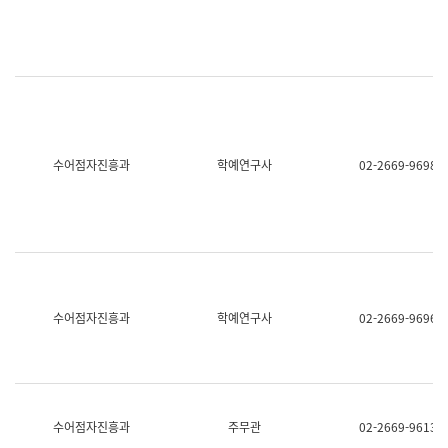
명,
교
직
육
위/
연
직
수
급,
과
전
어
화,
문
담
연
당
구
수어점자진흥과
학예연구사
02-2669-9698
업
실
무)
어
문
연
구
과
어
문
연
수어점자진흥과
학예연구사
02-2669-9696
구
과
(사
전
팀)
언
어
수어점자진흥과
주무관
02-2669-9613
정