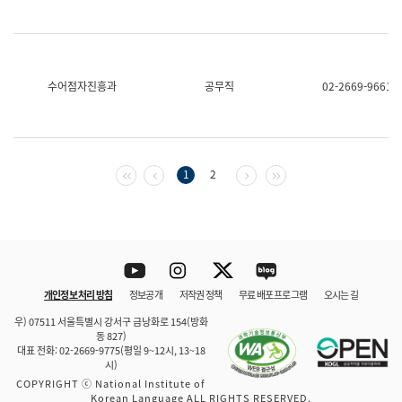
수어점자진흥과
공무직
02-2669-9661
첫 페이지
이전 페이지
다음 페이지
마지막 페이지
1
2
Youtube
Instagram
Twitter
blog
개인정보 처리 방침
정보공개
저작권 정책
무료 배포 프로그램
오시는 길
바로 가기
문체부와 소속기관
우) 07511 서울특별시 강서구 금낭화로 154(방화
동 827)
대표 전화: 02-2669-9775(평일 9~12시, 13~18
시)
COPYRIGHT ⓒ National Institute of
Korean Language ALL RIGHTS RESERVED.