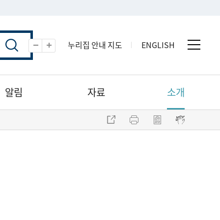
누리집 안내 지도
ENGLISH
전체 
축소
확대
알림
자료
소개
주소 복사
프린트
점자파일 내려받기
점자뷰어 보