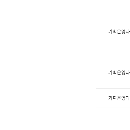
실
어
문
연
구
기획운영과
과
어
문
연
구
과
기획운영과
(사
전
팀)
기획운영과
언
어
정
보
과