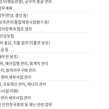
 감사(행동강령), 공무직 총괄 관리
 업무계획
업무(편성, 결산 등)
, 성과관리(통합재정사업평가 등)
 국어정책과 협조 업무
, 건강보험
 출납, 지출 업무(지출관 보조)
금 등
재무관 보조)
, 예산집행 관리, 회계직 관리
관리, 법적의무구매 관리
본경비 세부사업 관리
설, 국유재산 관리, 에너지 관리
(시설·미화)
사관리 세부사업 관리
및 안전한국훈련 등 재난 관련 업무