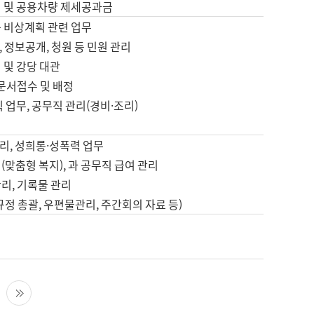
영 및 공용차량 제세공과금
등 비상계획 관련 업무
 정보공개, 청원 등 민원 관리
 및 강당 대관
 문서접수 및 배정
직 업무, 공무직 관리(경비·조리)
영
리, 성희롱·성폭력 업무
(맞춤형 복지), 과 공무직 급여 관리
리, 기록물 관리
규정 총괄, 우편물관리, 주간회의 자료 등)
영
다음 페이지
마지막 페이지