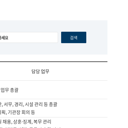
담당 업무
 업무 총괄
, 서무, 경리, 시설 관리 등 총괄
계획, 기관장 회의 등
원 채용, 상훈·징계, 복무 관리