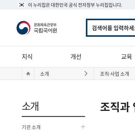
이 누리집은 대한민국 공식 전자정부 누리집입니다.
통
합
검
색
주
지식
개선
교육
메
뉴
현
Home
소개
조직·사업 소개
바로가기
재
위
치:
소개
조직과 
기관 소개