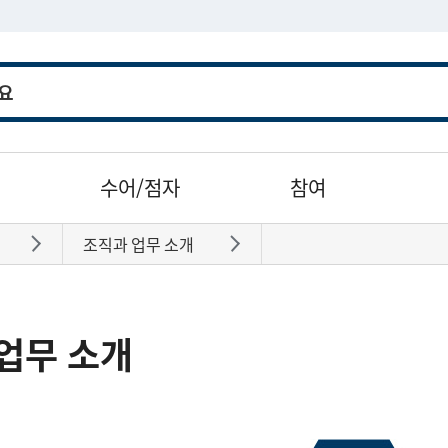
수어/점자
참여
조직과 업무 소개
바로가기
바로가기
업무 소개