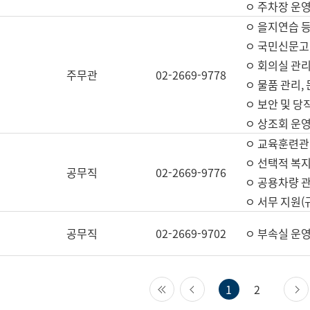
ㅇ 주차장 운
ㅇ 을지연습 
ㅇ 국민신문고,
ㅇ 회의실 관리
주무관
02-2669-9778
ㅇ 물품 관리,
ㅇ 보안 및 당
ㅇ 상조회 운
ㅇ 교육훈련관
ㅇ 선택적 복지
공무직
02-2669-9776
ㅇ 공용차량 관
ㅇ 서무 지원(
공무직
02-2669-9702
ㅇ 부속실 운
첫 페이지
이전 페이지
1
2