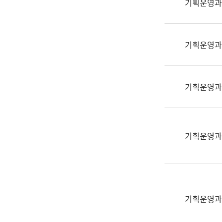
기획운영과
(부
획
서
운
명,
영
직
기획운영과
과
위/
공
직
공
급,
언
기획운영과
전
어
화,
과
담
교
당
육
기획운영과
업
연
무)
수
과
어
문
기획운영과
연
구