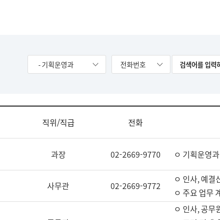
- 기획운영과
전화번호
직위/직급
전화
과장
02-2669-9770
ㅇ 기획운영과
ㅇ 인사, 예결산
사무관
02-2669-9772
ㅇ 주요 업무 
ㅇ 인사, 공무