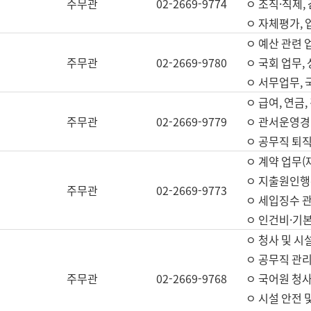
주무관
02-2669-9774
ㅇ 조직·직제,
ㅇ 자체평가,
ㅇ 예산 관련 
주무관
02-2669-9780
ㅇ 국회 업무
ㅇ 서무업무,
ㅇ 급여, 연금
주무관
02-2669-9779
ㅇ 관서운영경비
ㅇ 공무직 퇴직
ㅇ 계약 업무(
ㅇ 지출원인행위
주무관
02-2669-9773
ㅇ 세입징수 
ㅇ 인건비·기
ㅇ 청사 및 시
ㅇ 공무직 관리
주무관
02-2669-9768
ㅇ 국어원 청
ㅇ 시설 안전 