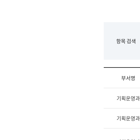
국
립
국
어
원
F
항목 검색
조
o
직
r
도
m
국
어
부서명
원
원
조
장
기획운영과
직
기
및
획
업
연
기획운영과
무
수
소
부
개
기