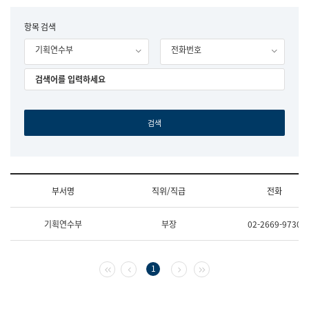
립
국
F
항목 검색
어
o
원
기획연수부
전화번호
r
조
m
직
도
국
어
원
원
장
기
획
연
수
부서명
직위/직급
전화
부
기
조
획
기획연수부
부장
02-2669-9730
직
운
및
영
업
과
무
공
첫 페이지
이전 페이지
다음 페이지
마지막 페이지
1
소
공
개
언
(부
어
서
과