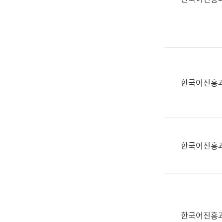
(부
획
서
운
명,
영
직
과
위/
공
직
공
급,
언
한국어진흥
전
어
화,
과
담
교
당
육
업
연
한국어진흥
무)
수
과
어
문
연
구
한국어진흥