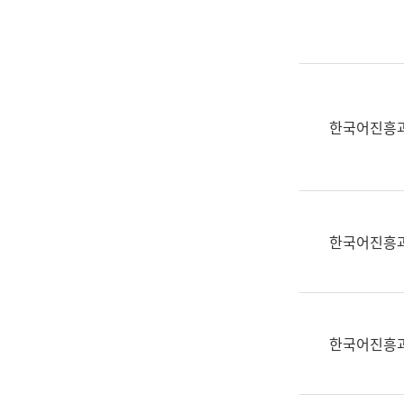
실
어
문
연
구
과
한국어진흥
어
문
연
구
과
한국어진흥
(사
전
팀)
언
어
한국어진흥
정
보
과