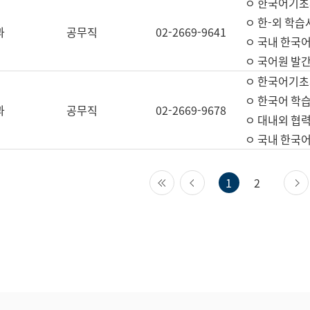
ㅇ 한국어기초
ㅇ 한-외 학습
과
공무직
02-2669-9641
ㅇ 국내 한국
ㅇ 국어원 발간
ㅇ 한국어기초
ㅇ 한국어 학
과
공무직
02-2669-9678
ㅇ 대내외 협력
ㅇ 국내 한국
첫 페이지
이전 페이지
1
2