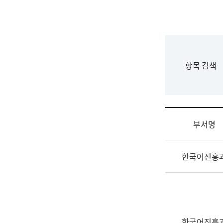
국
립
국
어
원
F
항목 검색
조
o
직
r
도
m
국
어
부서명
원
원
조
장
한국어진흥
직
기
및
획
업
연
무
수
소
부
개
기
한국어진흥