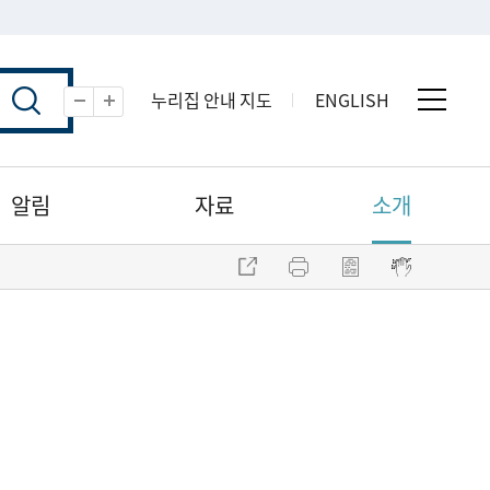
누리집 안내 지도
ENGLISH
전체 
축소
확대
알림
자료
소개
주소 복사
프린트
점자파일 내려받기
점자뷰어 보