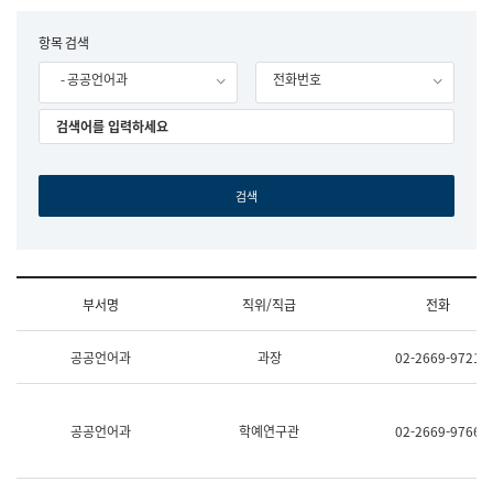
립
국
F
항목 검색
어
o
원
- 공공언어과
전화번호
r
조
m
직
도
국
어
원
원
장
기
획
연
수
부서명
직위/직급
전화
부
기
조
획
공공언어과
과장
02-2669-9721
직
운
및
영
업
과
무
공
공공언어과
학예연구관
02-2669-9766
소
공
개
언
(부
어
서
과