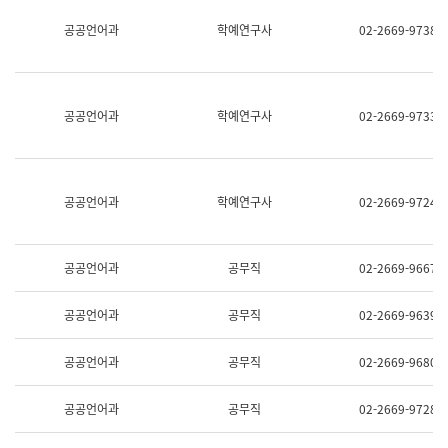
명,
교
공공언어과
학예연구사
02-2669-9738
직
육
위/
연
직
수
급,
과
전
어
공공언어과
학예연구사
02-2669-9733
화,
문
담
연
당
구
업
실
무)
어
공공언어과
학예연구사
02-2669-9724
문
연
구
과
공공언어과
공무직
02-2669-9667
어
문
연
공공언어과
공무직
02-2669-9639
구
과
(사
공공언어과
공무직
02-2669-9680
전
팀)
언
공공언어과
공무직
02-2669-9728
어
정