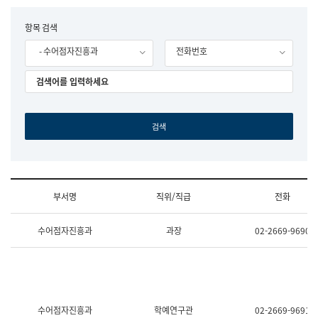
립
국
F
항목 검색
어
o
원
- 수어점자진흥과
전화번호
r
조
m
직
도
국
어
원
원
장
기
획
연
수
부서명
직위/직급
전화
부
기
조
획
수어점자진흥과
과장
02-2669-9690
직
운
및
영
업
과
무
공
소
공
개
언
(부
어
수어점자진흥과
학예연구관
02-2669-9691
서
과