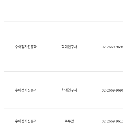
명,
교
직
육
위/
연
직
수
급,
과
전
어
화,
문
담
연
당
구
수어점자진흥과
학예연구사
02-2669-9698
업
실
무)
어
문
연
구
과
어
문
연
수어점자진흥과
학예연구사
02-2669-9696
구
과
(사
전
팀)
언
어
수어점자진흥과
주무관
02-2669-9613
정