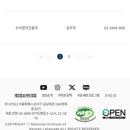
수어점자진흥과
공무직
02-2669-9661
첫 페이지
이전 페이지
다음 페이지
마지막 페이지
1
2
Youtube
Instagram
Twitter
blog
개인정보 처리 방침
정보공개
저작권 정책
무료 배포 프로그램
오시는 길
바로 가기
문체부와 소속기관
우) 07511 서울특별시 강서구 금낭화로 154(방화
동 827)
대표 전화: 02-2669-9775(평일 9~12시, 13~18
시)
COPYRIGHT ⓒ National Institute of
Korean Language ALL RIGHTS RESERVED.