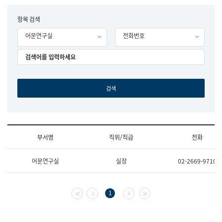
립
국
F
항목 검색
어
o
원
어문연구실
전화번호
r
조
m
직
도
국
어
원
원
장
기
획
연
수
부서명
직위/직급
전화
부
기
조
획
어문연구실
실장
02-2669-9710
직
운
및
영
업
과
무
공
첫 페이지
이전 페이지
다음 페이지
마지막 페이지
1
소
공
개
언
(부
어
서
과