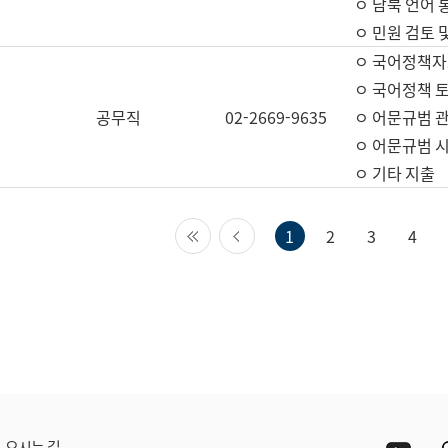
ㅇ 남북 언어 
ㅇ 민원 검토 
ㅇ 국어정책자
ㅇ 국어정책 
공무직
02-2669-9635
ㅇ 어문규범 
ㅇ 어문규범 
ㅇ 기타 지출
첫 페이지
이전 페이지
1
2
3
4
Yout
오시는 길