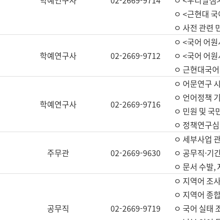
학예연구사
02-2669-9714
ㅇ <우리말샘>
ㅇ <근현대 
ㅇ 사전 관련 
ㅇ <국어 어원
학예연구사
02-2669-9712
ㅇ <국어 어원
ㅇ 근현대국어
ㅇ 어문연구 시
ㅇ 언어정책 기
학예연구사
02-2669-9716
ㅇ 민원 및 국
ㅇ 정책연구심
ㅇ 세부사업 관리
주무관
02-2669-9630
ㅇ 공무직·기간
ㅇ 문서 수발,
ㅇ 지역어 조사
ㅇ 지역어 종합
공무직
02-2669-9719
ㅇ 국어 실태 