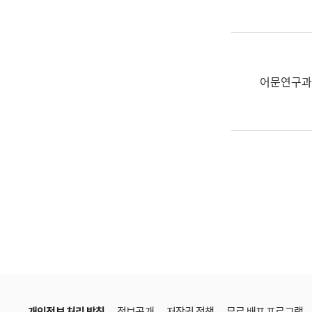
한
국
어
진
흥
어문연구과
과
수
어
점
자
진
흥
과
개인정보 처리 방침
정보공개
저작권 정책
무료 배포 프로그램