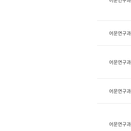
어문연구과
실
어
문
연
구
어문연구과
과
어
문
연
어문연구과
구
과
(사
전
어문연구과
팀)
언
어
정
보
어문연구과
과