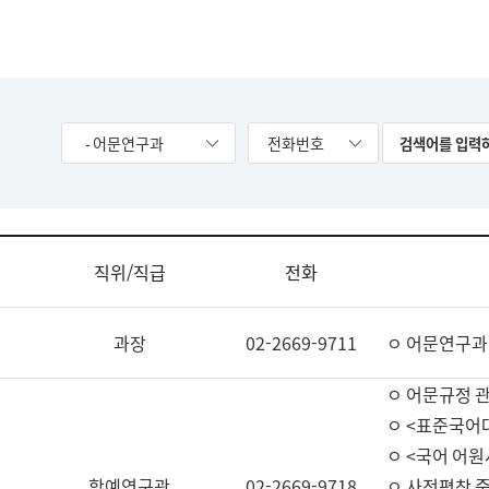
- 어문연구과
전화번호
직위/직급
전화
과장
02-2669-9711
ㅇ 어문연구과
ㅇ 어문규정 
ㅇ <표준국어
ㅇ <국어 어원
학예연구관
02-2669-9718
ㅇ 사전편찬 