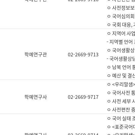
ㅇ 사전정보보
ㅇ 국어심의회
ㅇ 국회 대응,
ㅇ 지역어 사
- 지역별 언어
ㅇ 국어생활상
학예연구관
02-2669-9713
- 국어생활상담
ㅇ 남북 언어 
ㅇ 예산 및 결산(
ㅇ <우리말샘>
ㅇ 국어사전 통
학예연구사
02-2669-9717
ㅇ 사전 세부 사
ㅇ 사전편찬 
ㅇ 국어 실태 
ㅇ <표준국어