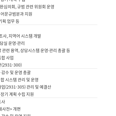
완심의회, 규범 관련 위원회 운영
 어문규범분과 지원
 기획 업무 등
업
 조사, 지역어 시스템 개발
담실 운영·관리
 관련 용역, 상담시스템 운영·관리 총괄 등
통합 사업
2931-300)
 감수 및 운영 총괄
합 시스템 관리 및 운영
업(2931-305) 관리 및 예결산
중장기 계획 수립 지원
조사
대사전> 개편