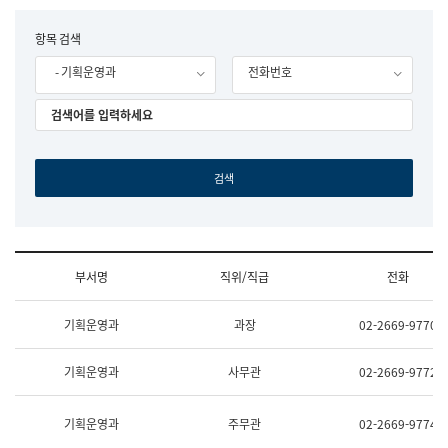
립
국
F
항목 검색
어
o
원
- 기획운영과
전화번호
r
조
m
직
도
국
어
원
원
장
기
획
연
수
부서명
직위/직급
전화
부
기
조
획
기획운영과
과장
02-2669-9770
직
운
및
영
업
과
기획운영과
사무관
02-2669-9772
무
공
소
공
개
언
기획운영과
주무관
02-2669-9774
(부
어
서
과