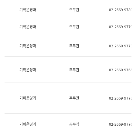
명,
교
직
기획운영과
주무관
02-2669-9780
육
위/
연
직
수
급,
과
기획운영과
주무관
02-2669-9779
전
어
화,
문
담
연
당
기획운영과
주무관
02-2669-9773
구
업
실
무)
어
문
연
기획운영과
주무관
02-2669-9768
구
과
어
문
연
구
기획운영과
주무관
02-2669-9778
과
(사
전
팀)
언
기획운영과
공무직
02-2669-9776
어
정