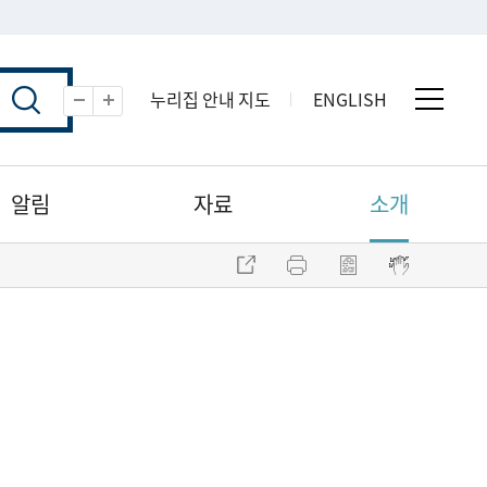
누리집 안내 지도
ENGLISH
전체 
축소
확대
알림
자료
소개
주소 복사
프린트
점자파일 내려받기
점자뷰어 보