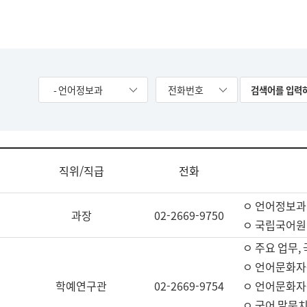
- 언어정보과
전화번호
직위/직급
전화
ㅇ 언어정보과
과장
02-2669-9750
ㅇ 국립국어원
ㅇ 주요 업무,
ㅇ 언어문화자
학예연구관
02-2669-9754
ㅇ 언어문화자
ㅇ 국어 말뭉치