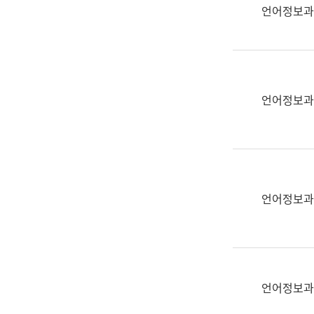
실
언어정보과
어
문
연
구
과
언어정보과
어
문
연
구
과
(사
언어정보과
전
팀)
언
어
정
언어정보과
보
과