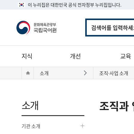
이 누리집은 대한민국 공식 전자정부 누리집입니다.
통
합
검
색
주
지식
개선
교육
메
뉴
현
Home
소개
조직·사업 소개
바로가기
재
위
치:
소개
조직과 
기관 소개