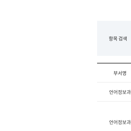
국
립
국
어
원
F
항목 검색
조
o
직
r
도
m
국
어
부서명
원
원
조
장
언어정보과
직
기
및
획
업
연
무
수
소
언어정보과
부
개
기