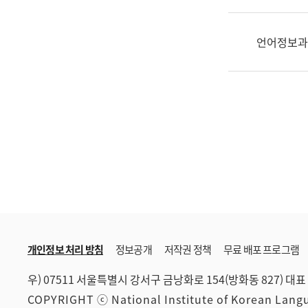
한
국
어
언어정보과
진
흥
과
수
어
점
자
진
흥
과
개인정보 처리 방침
정보공개
저작권 정책
무료 배포 프로그램
우) 07511 서울특별시 강서구 금낭화로 154(방화동 827)
대표 
COPYRIGHT ⓒ National Institute of Korean Lan