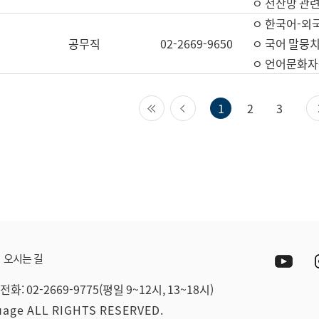
ㅇ 전산망 관련
ㅇ 한국어-외
공무직
02-2669-9650
ㅇ 국어 말뭉치
ㅇ 언어문화자원
첫 페이지
이전 페이지
1
2
3
Yout
오시는 길
전화: 02-2669-9775(평일 9~12시, 13~18시)
guage ALL RIGHTS RESERVED.