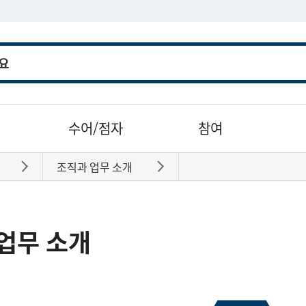
수어/점자
참여
조직과 업무 소개
바로가기
바로가기
업무 소개