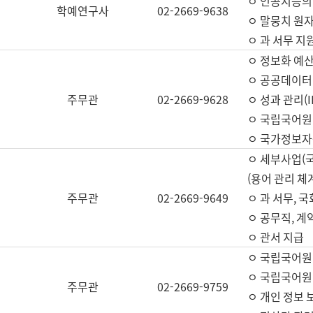
ㅇ 인공지능의
학예연구사
02-2669-9638
ㅇ 말뭉치 원자
ㅇ 과 서무 지
ㅇ 정보화 예산
ㅇ 공공데이터 
주무관
02-2669-9628
ㅇ 성과 관리(
ㅇ 국립국어원
ㅇ 국가정보자
ㅇ 세부사업(
(용어 관리 체
주무관
02-2669-9649
ㅇ 과 서무, 
ㅇ 공무직, 계
ㅇ 관서 지급
ㅇ 국립국어원
ㅇ 국립국어원
주무관
02-2669-9759
ㅇ 개인 정보 