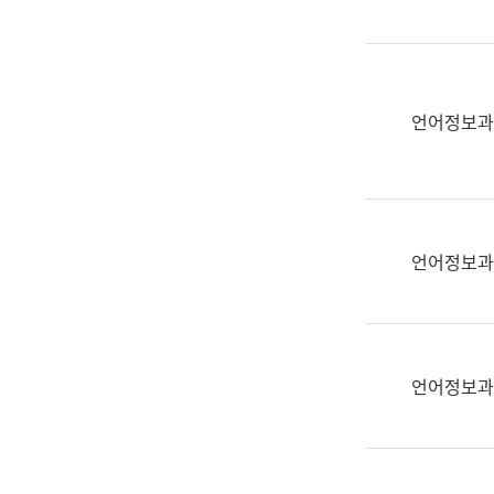
(부
획
서
운
명,
영
직
과
위/
언어정보과
공
직
공
급,
언
전
어
화,
과
담
교
언어정보과
당
육
업
연
무)
수
과
언어정보과
어
문
연
구