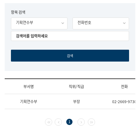
립
국
F
항목 검색
어
o
원
기획연수부
전화번호
r
조
m
직
도
국
어
원
원
장
기
획
연
수
부서명
직위/직급
전화
부
기
조
획
기획연수부
부장
02-2669-9730
직
운
및
영
업
과
무
공
첫 페이지
이전 페이지
다음 페이지
마지막 페이지
1
소
공
개
언
(부
어
서
과