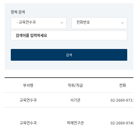
립
국
F
항목 검색
어
o
원
- 교육연수과
전화번호
r
조
m
직
도
국
어
원
원
장
기
획
연
수
부서명
직위/직급
전화
부
기
조
획
교육연수과
서기관
02-2669-9731
직
운
및
영
업
과
무
공
소
공
교육연수과
학예연구관
02-2669-9740
개
언
(부
어
서
과