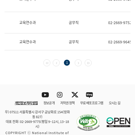
보
과
한
국
교육연수과
공무직
02-2669-9752
어
진
흥
과
교육연수과
공무직
02-2669-9645
수
어
점
자
첫 페이지
이전 페이지
다음 페이지
마지막 페이지
1
진
흥
과
Youtube
Instagram
Twitter
blog
개인정보 처리 방침
정보공개
저작권 정책
무료 배포 프로그램
오시는 길
바로 가기
문체부와 소속기관
우) 07511 서울특별시 강서구 금낭화로 154(방화
동 827)
대표 전화: 02-2669-9775(평일 9~12시, 13~18
시)
COPYRIGHT ⓒ National Institute of