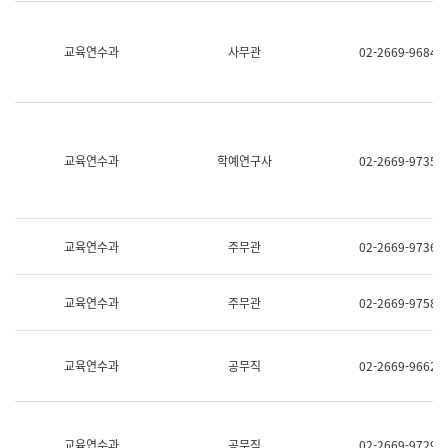
명,
교
직
육
위/
연
교육연수과
사무관
02-2669-9684
직
수
급,
과
전
어
화,
문
담
연
당
구
교육연수과
학예연구사
02-2669-9735
업
실
무)
어
문
연
구
교육연수과
주무관
02-2669-9736
과
어
문
교육연수과
주무관
02-2669-9758
연
구
과
(사
교육연수과
공무직
02-2669-9662
전
팀)
언
어
정
교육연수과
공무직
02-2669-9729