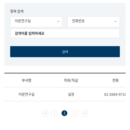
립
국
F
항목 검색
어
o
원
어문연구실
전화번호
r
조
m
직
도
국
어
원
원
장
기
획
연
수
부서명
직위/직급
전화
부
기
조
획
어문연구실
실장
02-2669-9710
직
운
및
영
업
과
무
공
첫 페이지
이전 페이지
다음 페이지
마지막 페이지
1
소
공
개
언
(부
어
서
과