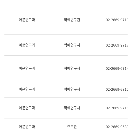
명,
교
직
육
위/
연
직
어문연구과
학예연구관
02-2669-9713
수
급,
과
전
어
화,
문
담
연
당
구
어문연구과
학예연구사
02-2669-9717
업
실
무)
어
문
연
어문연구과
학예연구사
02-2669-9714
구
과
어
문
어문연구과
학예연구사
02-2669-9712
연
구
과
(사
어문연구과
학예연구사
02-2669-9716
전
팀)
언
어
어문연구과
주무관
02-2669-9630
정