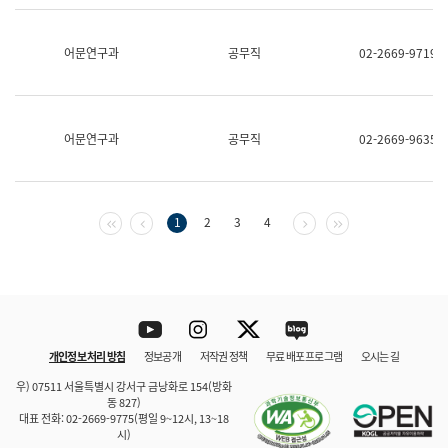
보
과
한
어문연구과
공무직
02-2669-9719
국
어
진
흥
과
어문연구과
공무직
02-2669-9635
수
어
점
자
진
첫 페이지
이전 페이지
다음 페이지
마지막 페이지
1
2
3
4
흥
과
Youtube
Instagram
Twitter
blog
개인정보 처리 방침
정보공개
저작권 정책
무료 배포 프로그램
오시는 길
바로 가기
문체부와 소속기관
우) 07511 서울특별시 강서구 금낭화로 154(방화
동 827)
대표 전화: 02-2669-9775(평일 9~12시, 13~18
시)