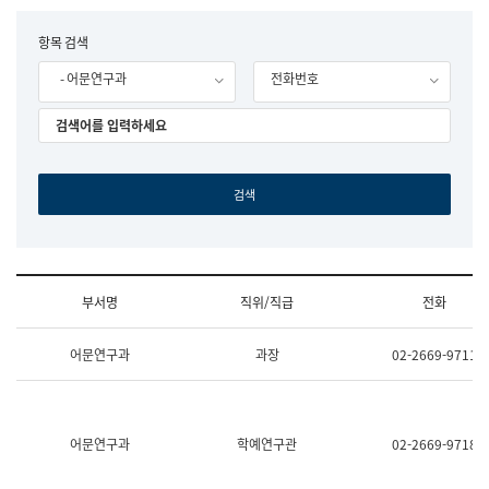
립
국
F
항목 검색
어
o
원
- 어문연구과
전화번호
r
조
m
직
도
국
어
원
원
장
기
획
연
수
부서명
직위/직급
전화
부
기
조
획
어문연구과
과장
02-2669-9711
직
운
및
영
업
과
무
공
소
공
어문연구과
학예연구관
02-2669-9718
개
언
(부
어
서
과