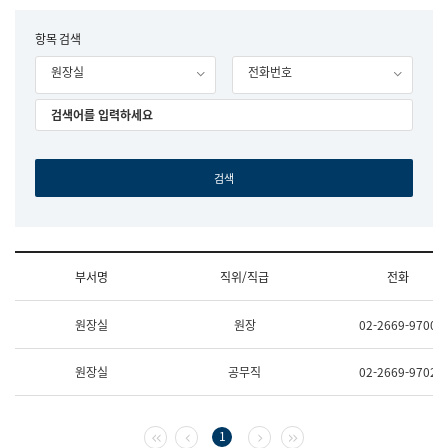
립
국
F
항목 검색
어
o
원
원장실
전화번호
r
조
m
직
도
국
어
원
원
장
기
획
연
수
부서명
직위/직급
전화
부
기
조
획
원장실
원장
02-2669-9700
직
운
및
영
업
과
원장실
공무직
02-2669-9702
무
공
소
공
개
언
(부
어
첫 페이지
이전 페이지
다음 페이지
마지막 페이지
1
서
과