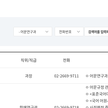
- 어문연구과
전화번호
직위/직급
전화
과장
02-2669-9711
ㅇ 어문연구과
ㅇ 어문규정 
ㅇ <표준국어
ㅇ <국어 어원
학예연구관
02-2669-9718
ㅇ 사전편찬 