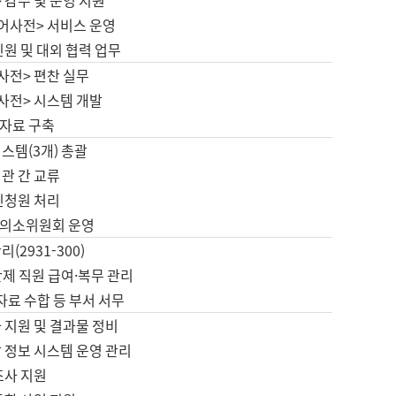
 감수 및 운영 지원
국어사전> 서비스 운영
민원 및 대외 협력 업무
사전> 편찬 실무
사전> 시스템 개발
자료 구축
스템(3개) 총괄
관 간 교류
민청원 처리
의소위원회 운영
(2931-300)
제 직원 급여·복무 관리
 자료 수합 등 부서 서무
 지원 및 결과물 정비
 정보 시스템 운영 관리
조사 지원