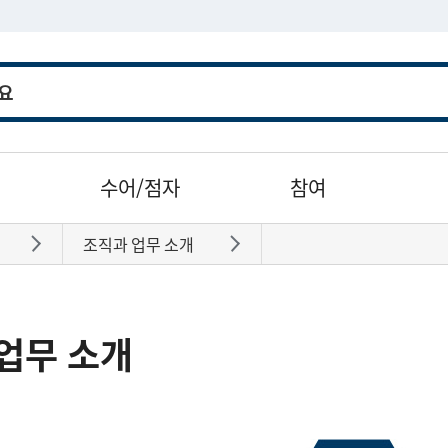
수어/점자
참여
조직과 업무 소개
바로가기
바로가기
업무 소개