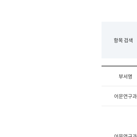
국
립
국
어
원
F
항목 검색
조
o
직
r
도
m
국
어
부서명
원
원
조
장
어문연구과
직
기
및
획
업
연
무
수
소
부
개
기
어문연구과