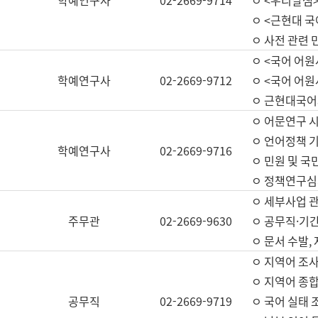
학예연구사
02-2669-9714
ㅇ <우리말샘>
ㅇ <근현대 
ㅇ 사전 관련 
ㅇ <국어 어원
학예연구사
02-2669-9712
ㅇ <국어 어원
ㅇ 근현대국어
ㅇ 어문연구 시
ㅇ 언어정책 기
학예연구사
02-2669-9716
ㅇ 민원 및 국
ㅇ 정책연구심
ㅇ 세부사업 관리
주무관
02-2669-9630
ㅇ 공무직·기간
ㅇ 문서 수발,
ㅇ 지역어 조사
ㅇ 지역어 종합
공무직
02-2669-9719
ㅇ 국어 실태 