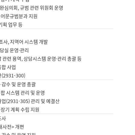
완심의회, 규범 관련 위원회 운영
 어문규범분과 지원
 기획 업무 등
업
 조사, 지역어 시스템 개발
담실 운영·관리
 관련 용역, 상담시스템 운영·관리 총괄 등
통합 사업
2931-300)
 감수 및 운영 총괄
합 시스템 관리 및 운영
업(2931-305) 관리 및 예결산
중장기 계획 수립 지원
조사
대사전> 개편