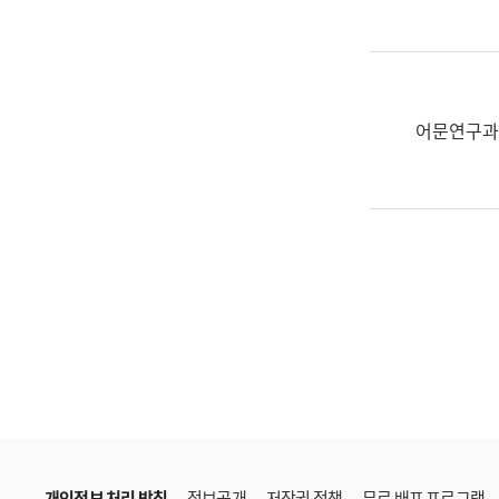
한
국
어
진
흥
어문연구과
과
수
어
점
자
진
흥
과
개인정보 처리 방침
정보공개
저작권 정책
무료 배포 프로그램