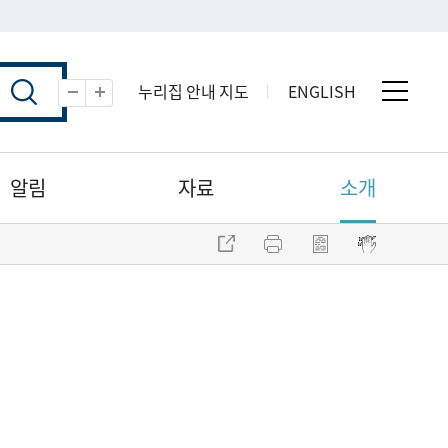
누리집 안내 지도
ENGLISH
전체 
축소
확대
알림
자료
소개
주소 복사
프린트
점자파일 내려받기
점자뷰어 보