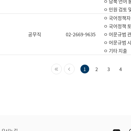
ㅇ 남북 언어 
ㅇ 민원 검토 
ㅇ 국어정책자
ㅇ 국어정책 
공무직
02-2669-9635
ㅇ 어문규범 
ㅇ 어문규범 
ㅇ 기타 지출
첫 페이지
이전 페이지
1
2
3
4
Yout
오시는 길