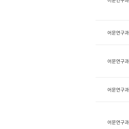
어문연구과
실
어
문
연
구
어문연구과
과
어
문
연
어문연구과
구
과
(사
전
어문연구과
팀)
언
어
정
보
어문연구과
과