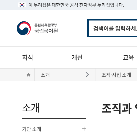
이 누리집은 대한민국 공식 전자정부 누리집입니다.
통
합
검
색
주
지식
개선
교육
메
뉴
현
Home
소개
조직·사업 소개
바로가기
재
위
치:
소개
조직과 
기관 소개