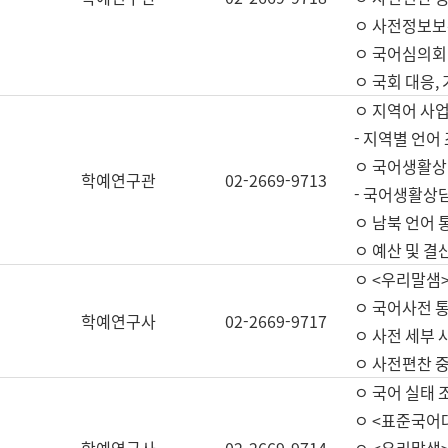
ㅇ 사전정보보
ㅇ 국어심의회
ㅇ 국회 대응,
ㅇ 지역어 사
- 지역별 언어
ㅇ 국어생활상
학예연구관
02-2669-9713
- 국어생활상담
ㅇ 남북 언어 
ㅇ 예산 및 결산(
ㅇ <우리말샘>
ㅇ 국어사전 통
학예연구사
02-2669-9717
ㅇ 사전 세부 사
ㅇ 사전편찬 
ㅇ 국어 실태 
ㅇ <표준국어