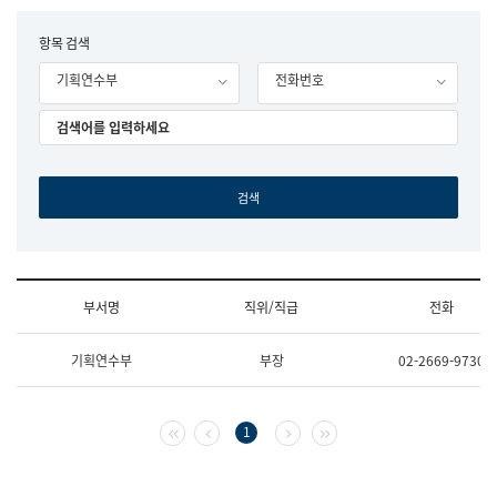
립
국
F
항목 검색
어
o
원
기획연수부
전화번호
r
조
m
직
도
국
어
원
원
장
기
획
연
수
부서명
직위/직급
전화
부
기
조
획
기획연수부
부장
02-2669-9730
직
운
및
영
업
과
무
공
첫 페이지
이전 페이지
다음 페이지
마지막 페이지
1
소
공
개
언
(부
어
서
과