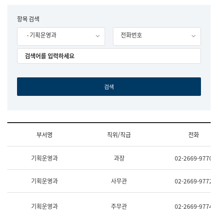
립
국
F
항목 검색
어
o
원
- 기획운영과
전화번호
r
조
m
직
도
국
어
원
원
장
기
획
연
수
부서명
직위/직급
전화
부
기
조
획
기획운영과
과장
02-2669-9770
직
운
및
영
업
과
기획운영과
사무관
02-2669-9772
무
공
소
공
개
언
기획운영과
주무관
02-2669-9774
(부
어
서
과