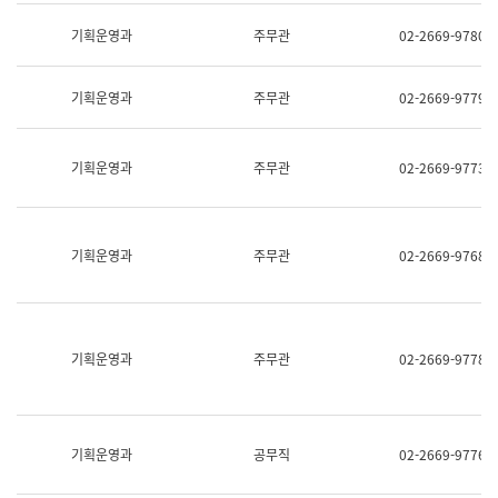
명,
교
직
기획운영과
주무관
02-2669-9780
육
위/
연
직
수
급,
과
기획운영과
주무관
02-2669-9779
전
어
화,
문
담
연
당
기획운영과
주무관
02-2669-9773
구
업
실
무)
어
문
연
기획운영과
주무관
02-2669-9768
구
과
어
문
연
구
기획운영과
주무관
02-2669-9778
과
(사
전
팀)
언
기획운영과
공무직
02-2669-9776
어
정