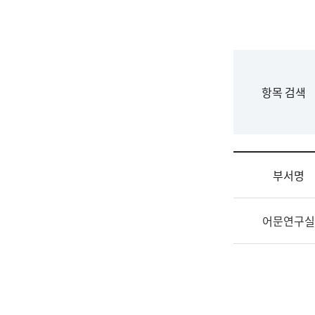
국
립
국
어
원
F
항목 검색
조
o
직
r
도
m
국
어
부서명
원
원
조
장
어문연구실
직
기
및
획
업
연
무
수
소
부
개
기