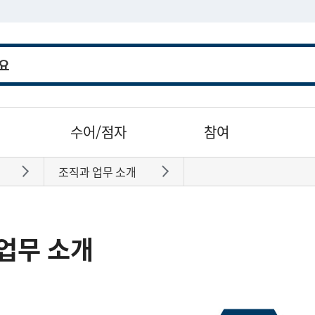
수어/점자
참여
조직과 업무 소개
바로가기
바로가기
업무 소개