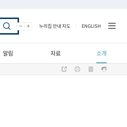
누리집 안내 지도
ENGLISH
전체 
축소
확대
알림
자료
소개
주소 복사
프린트
점자파일 내려받기
점자뷰어 보