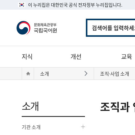
이 누리집은 대한민국 공식 전자정부 누리집입니다.
통
합
검
색
주
지식
개선
교육
메
뉴
현
Home
소개
조직·사업 소개
바로가기
재
위
치:
소개
조직과 
기관 소개