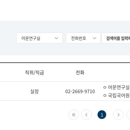
어문연구실
전화번호
직위/직급
전화
ㅇ 어문연구실
실장
02-2669-9710
ㅇ 국립국어원
첫 페이지
이전 페이지
다
1