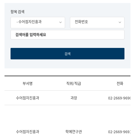
립
국
F
항목 검색
어
o
원
- 수어점자진흥과
전화번호
r
조
m
직
도
국
어
원
원
장
기
획
연
수
부서명
직위/직급
전화
부
기
조
획
수어점자진흥과
과장
02-2669-9690
직
운
및
영
업
과
무
공
소
공
개
언
(부
어
수어점자진흥과
학예연구관
02-2669-9691
서
과