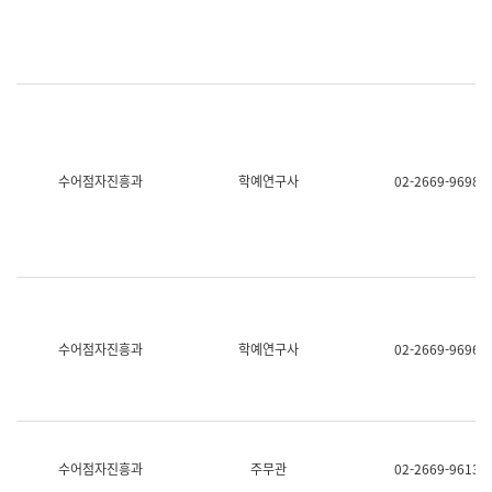
명,
교
직
육
위/
연
직
수
급,
과
전
어
화,
문
담
연
당
구
수어점자진흥과
학예연구사
02-2669-9698
업
실
무)
어
문
연
구
과
어
문
연
수어점자진흥과
학예연구사
02-2669-9696
구
과
(사
전
팀)
언
어
수어점자진흥과
주무관
02-2669-9613
정