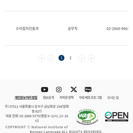
수어점자진흥과
공무직
02-2669-9661
첫 페이지
이전 페이지
다음 페이지
마지막 페이지
1
2
Youtube
Instagram
Twitter
blog
개인정보 처리 방침
정보공개
저작권 정책
무료 배포 프로그램
오시는 길
바로 가기
문체부와 소속기관
우) 07511 서울특별시 강서구 금낭화로 154(방화
동 827)
대표 전화: 02-2669-9775(평일 9~12시, 13~18
시)
COPYRIGHT ⓒ National Institute of
Korean Language ALL RIGHTS RESERVED.